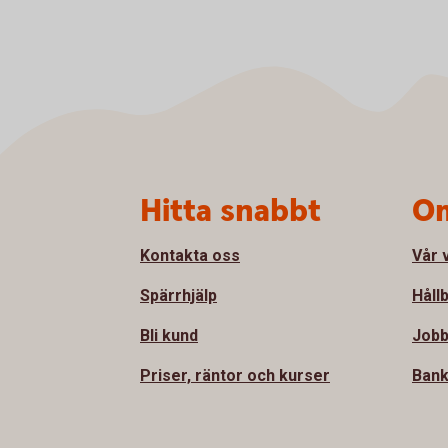
Sidfot
Hitta snabbt
Om
Kontakta oss
Vår 
Spärrhjälp
Håll
Bli kund
Jobb
Priser, räntor och kurser
Bank