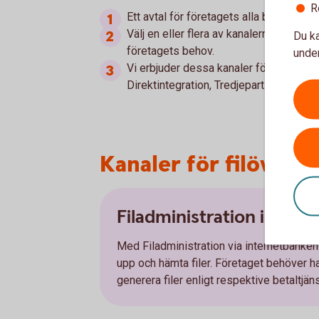
R
Ett avtal för företagets alla betal- och
Välj en eller flera av kanalerna för filö
Du ka
företagets behov.
under
Vi erbjuder dessa kanaler för filöverför
Direktintegration, Tredjepartsintegrati
Kanaler för filöverfö
Filadministration inter
Med Filadministration via internetbanken
upp och hämta filer. Företaget behöver 
generera filer enligt respektive betaltjän