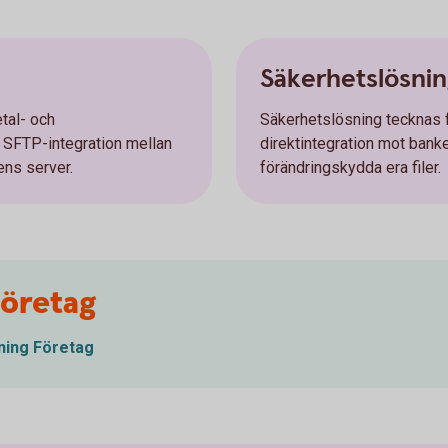
Säkerhetslösni
tal- och
Säkerhetslösning tecknas f
 SFTP-integration mellan
direktintegration mot banke
ens server.
förändringskydda era filer.
Företag
tning Företag