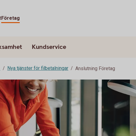
t
Företag
rksamhet
Kundservice
2
Nya tjänster för filbetalningar
Anslutning Företag