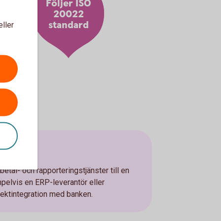
Följer ISO
20022
standard
eller
gration
 betal- och rapporteringstjänster till en
mpelvis en ERP-leverantör eller
rektintegration med banken.