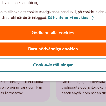
elevant marknadsföring
 rapporteringsprocesser.
verföring för att skräddarsy tjänsten efter
n ta tillbaka ditt cookie-medgivande när du vill, på cookie-sidan 
 din profil när du är inloggad.
Så hanterar vi
cookies
.
ing - Filadministration via internetbanken,
on eller Säkerhetslösning.
Godkänn alla cookies
Bara nödvändiga cookies
ring
Cookie-inställningar
netbanken
Tredjepartsinte
 kan företaget direkt ladda
Gör det möjligt att överlåta
ha en programvara som kan
tredjepartsleverantör, exe
sts formatkrav.
servicebyrå, som har en di