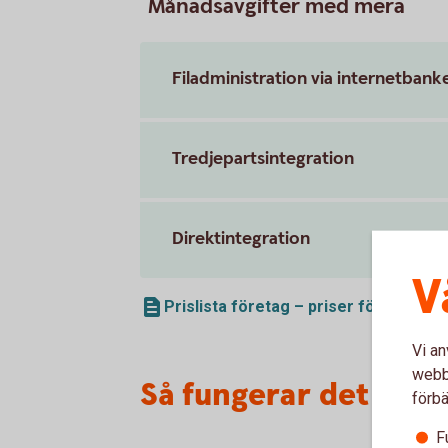
Månadsavgifter med mera
Filadministration via internetbank
Tredjepartsintegration
Direktintegration
V
Prislista företag – priser för alla vå
Vi an
webbp
Så fungerar det
förbä
F