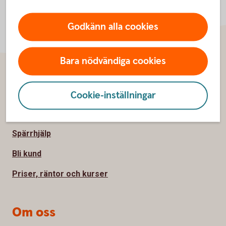
Godkänn alla cookies
Bara nödvändiga cookies
Sidfot
Hitta snabbt
Cookie-inställningar
Kontakta oss
Spärrhjälp
Bli kund
Priser, räntor och kurser
Om oss