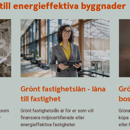
till energieffektiva byggnader
1166085791
1317
Grönt fastighetslån - låna
Grö
till fastighet
bo
g som
Grönt fastighetslån är för er som vill
Gröna
r
finansiera miljöcertifierade eller
köpa 
energieffektiva fastigheter.
eller 