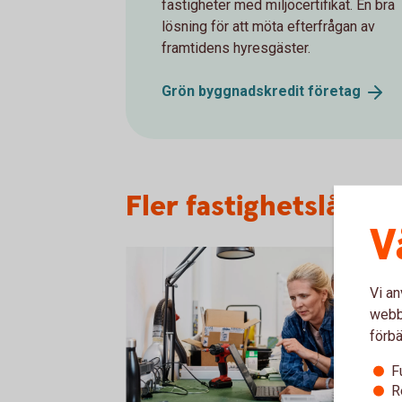
fastigheter med miljöcertifikat. En bra
lösning för att möta efterfrågan av
framtidens hyresgäster.
Grön byggnadskredit
företag
Fler fastighetslån o
V
Vi an
webbp
förbä
F
R