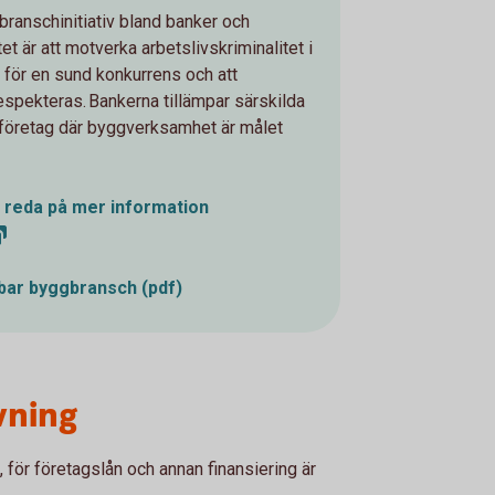
branschinitiativ bland banker och
tet är att motverka arbetslivskriminalitet i
för en sund konkurrens och att
espekteras. Bankerna tillämpar särskilda
ill företag där byggverksamhet är målet
a reda på mer information
lbar byggbransch (pdf)
vning
a, för företagslån och annan finansiering är