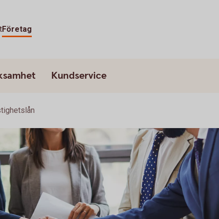
t
Företag
rksamhet
Kundservice
tighetslån