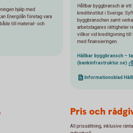
Hållbar byggbransch är ett 
eningen hjälp med
kreditinstitut i Sverige: Syf
kan Energilån företag vara
byggbranschen samt verka 
både till material- och
arbetstagares rättigheter r
villkor vid kreditgivning t
med finansieringen.
Hållbar byggbransch – t
(bankinfrastruktur.se)
Informationsblad Hål
s
Pris och rådgi
All prissättning, inklusive ränt