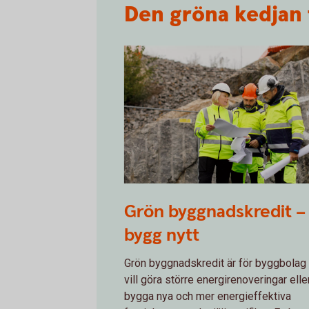
Den gröna kedjan 
1359379910
Grön byggnadskredit –
bygg nytt
Grön byggnadskredit är för byggbola
vill göra större energirenoveringar elle
bygga nya och mer energieffektiva