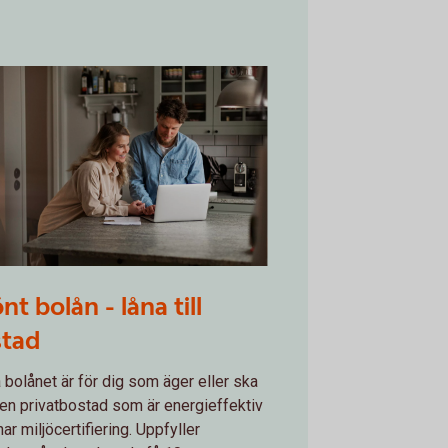
772761
nt bolån - låna till
stad
 bolånet är för dig som äger eller ska
en privatbostad som är energieffektiv
har miljöcertifiering. Uppfyller