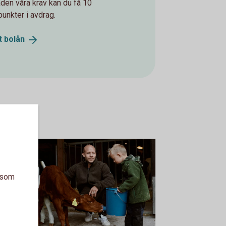
den våra krav kan du få 10
punkter i avdrag.
t
bolån
a som