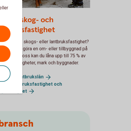
eller
her and son feeding the calves
na till skog- och
ntbruksfastighet
 ni köpa en skogs- eller lantbruksfastighet?
ga ny eller göra en om- eller tillbyggnad på
 gård? Hos oss kan du låna upp till 75 % av
det på fastigheter, mark och byggnader.
og- och
lantbrukslån
a till jordbruksfastighet och
gsfastighet
gbransch