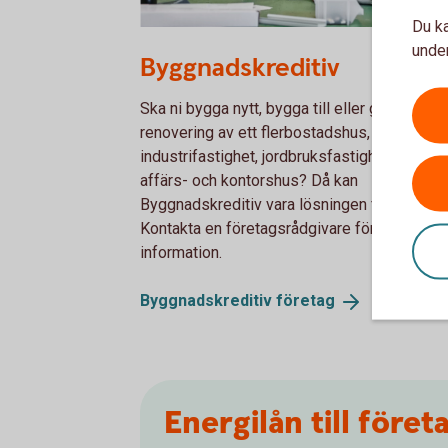
Du ka
Two colleagues planning in front of a laptop
under
Byggnadskreditiv
Ska ni bygga nytt, bygga till eller göra en stö
renovering av ett flerbostadshus,
industrifastighet, jordbruksfastighet eller
affärs- och kontorshus? Då kan
Byggnadskreditiv vara lösningen för er.
Kontakta en företagsrådgivare för mer
information.
Byggnadskreditiv
företag
Energilån till före