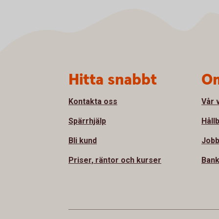
Sidfot
Hitta snabbt
Om
Kontakta oss
Vår 
Spärrhjälp
Håll
Bli kund
Jobb
Priser, räntor och kurser
Bank