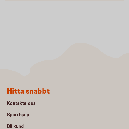
Sidfot
Hitta snabbt
Kontakta oss
Spärrhjälp
Bli kund