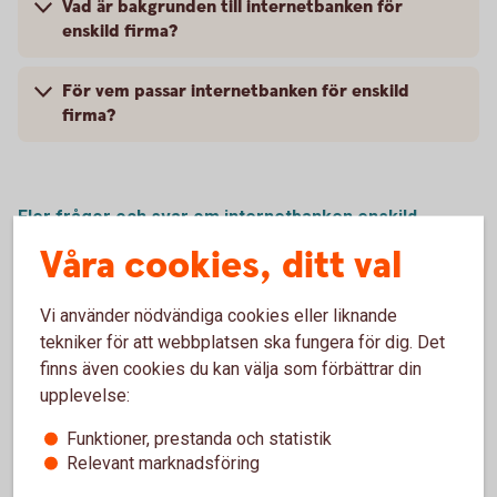
Vad är bakgrunden till internetbanken för
enskild firma?
För vem passar internetbanken för enskild
firma?
Fler frågor och svar om internetbanken enskild
firma
Våra cookies, ditt val
Vi använder nödvändiga cookies eller liknande
tekniker för att webbplatsen ska fungera för dig. Det
Internetbanken för enskild
finns även cookies du kan välja som förbättrar din
firma
upplevelse:
Funktioner, prestanda och statistik
Kontakta oss för att skaffa internetbanken
Relevant marknadsföring
firma