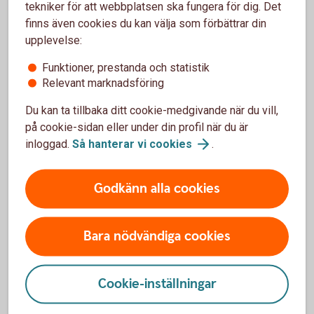
tekniker för att webbplatsen ska fungera för dig. Det
Vad betyder ERP?
finns även cookies du kan välja som förbättrar din
upplevelse:
ERP står för Enterprise Resource Planning – på svenska
Funktioner, prestanda och statistik
affärssystem. Det är ett affärssystem, alltså ett IT-system,
Relevant marknadsföring
som hjälper företag att hantera olika delar av verksamheten,
Du kan ta tillbaka ditt cookie-medgivande när du vill,
som ekonomi, HR, logistik eller tillverkning. De finns i
på cookie-sidan eller under din profil när du är
många former – från små bokföringsprogram till
inloggad.
Så hanterar vi
cookies
.
avancerade system för stora företag.
När vi pratar om ERP-system inkluderar vi också andra
Godkänn alla cookies
system där en bankkoppling kan vara till nytta – till
exempel lönesystem, fastighetssystem eller enklare
redovisnings- och bokföringsprogram.
Bara nödvändiga cookies
Bankintegration av ERP
Cookie-inställningar