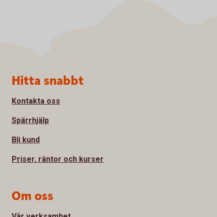
Sidfot
Hitta snabbt
Kontakta oss
Spärrhjälp
Bli kund
Priser, räntor och kurser
Om oss
Vår verksamhet