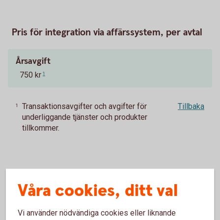
Pris för integration via affärssystem, per avtal
Årsavgift
750 kr
1
Transaktionsavgifter och avgifter för
Tillbaka
1
underliggande tjänster och produkter
tillkommer.
Våra cookies, ditt val
Vad är ERP, bankintegration och
ERP-integration?
Vi använder nödvändiga cookies eller liknande