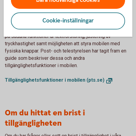
Bara nödvändiga cookies
Tillgänglighetsfunktioner i mobilen
Cookie-inställningar
Mobiltelefoner erbjuder en rad tillgänglighetsfunktioner
som gör det enklare för alla att använda enheten. Exempel
på sådana funktioner är textförstoring, justering av
tryckhastighet samt möjligheten att styra mobilen med
fysiska knappar. Post- och telestyrelsen har tagit fram en
guide som beskriver dessa och andra
tillgänglighetsfunktioner i mobilen.
Tillgänglighetsfunktioner i mobilen (pts.se)
Om du hittat en brist i
tillgängligheten
Om du har frågor eller sett en brist i tillgänglighet i våra