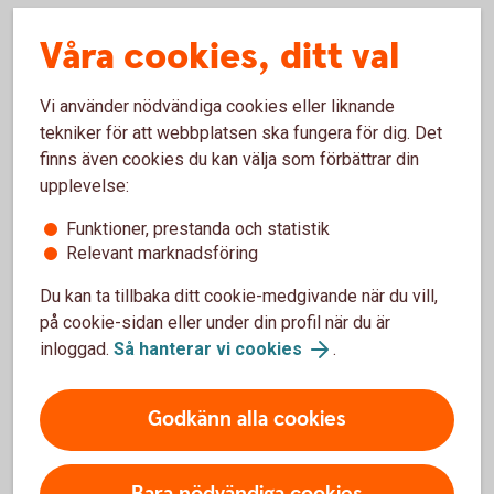
Våra cookies, ditt val
Vissa motoriska svårigheter
Vi använder nödvändiga cookies eller liknande
Om du har vissa motoriska svårigheter finns det
tekniker för att webbplatsen ska fungera för dig. Det
olika funktioner och hjälpmedel som kan göra det
finns även cookies du kan välja som förbättrar din
enklare för dig att sköta dina bankärenden.
upplevelse:
Det går att navigera runt på våra webbplatser
Funktioner, prestanda och statistik
med hjälp av tangentbordet.
Relevant marknadsföring
Våra webbplatser som
snapphanebygdenssparbank.se, internetbanken
Du kan ta tillbaka ditt cookie-medgivande när du vill,
och apparna följer en struktur som är enkel att
på cookie-sidan eller under din profil när du är
följa.
inloggad.
Så hanterar vi cookies
.
För den som har vissa talsvårigheter finns
särskild programvara som kan underlätta vid
telefon- och videosamtal.
Godkänn alla cookies