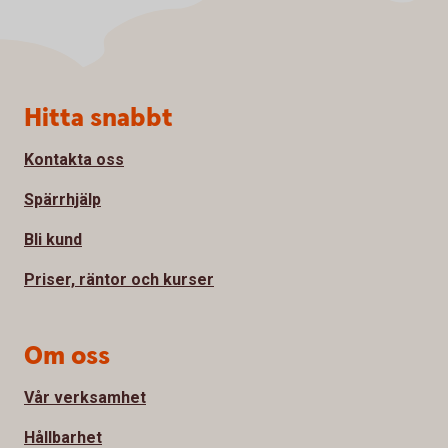
Sidfot
Hitta snabbt
Kontakta oss
Spärrhjälp
Bli kund
Priser, räntor och kurser
Om oss
Vår verksamhet
Hållbarhet