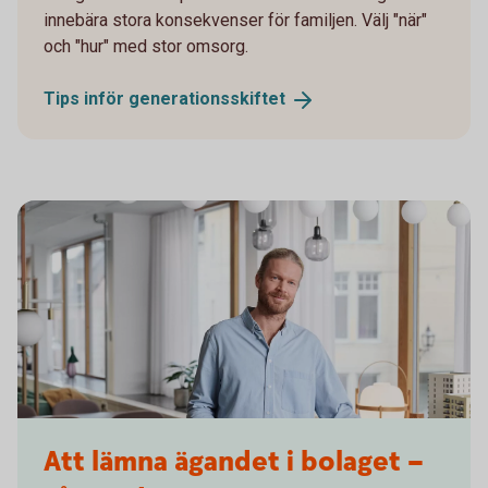
innebära stora konsekvenser för familjen. Välj "när"
och "hur" med stor omsorg.
Tips inför
generationsskiftet
Architect reviewing a building blueprint
Att lämna ägandet i bolaget –