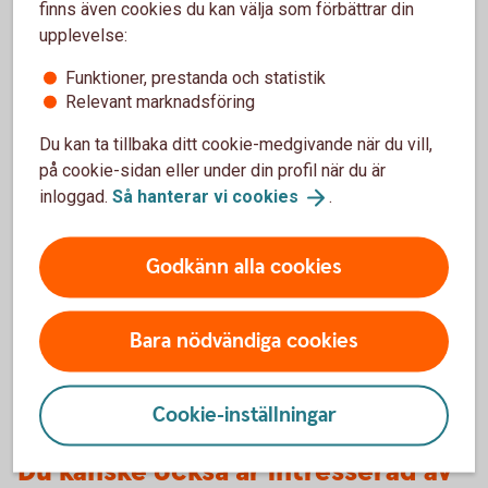
finns även cookies du kan välja som förbättrar din
upplevelse:
Funktioner, prestanda och statistik
Relevant marknadsföring
1071488226
Så förbereder du en
Du kan ta tillbaka ditt cookie-medgivande när du vill,
bolagsförsäljning
på cookie-sidan eller under din profil när du är
inloggad.
Så hanterar vi
cookies
.
Att sälja sitt företag är ofta en av de största
affärerna i livet. Med rätt förberedelser kan
Godkänn alla cookies
processen bli både smidigare och mer
värdeskapande.
Bara nödvändiga cookies
Så förbereder du en
bolagsförsäljning
Cookie-inställningar
Du kanske också är intresserad av