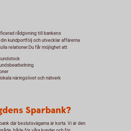
icerad rådgivning till bankens
din kundportfölj och utvecklar affärerna
la relationer.Du får möjlighet att:
 kundstock
kundsbearbetning
ioner
lokala näringslivet och nätverk
gdens Sparbank?
 bank där beslutsvägarna är korta. Vi är den
område, både för våra kunder och för