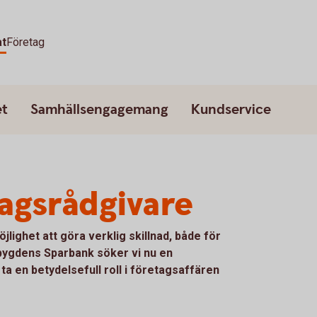
at
Företag
et
Samhällsengagemang
Kundservice
tagsrådgivare
öjlighet att göra verklig skillnad, både för
bygdens Sparbank söker vi nu en
ta en betydelsefull roll i företagsaffären