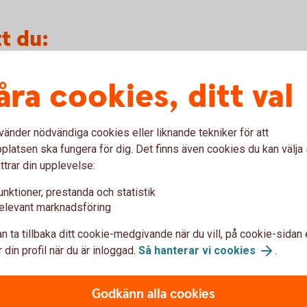
t du:
 skapa och utveckla kundrelationer
åra cookies, ditt val
a kundkontakter
a med uppsökande affärsarbete och
mpelvis mot en ledarroll inom något år
vänder nödvändiga cookies eller liknande tekniker för att
la affären
latsen ska fungera för dig. Det finns även cookies du kan välj
ttrar din upplevelse:
unktioner, prestanda och statistik
elevant marknadsföring
n ta tillbaka ditt cookie-medgivande när du vill, på cookie-sidan 
anebygdens Sparbank med Jefferson Wells.
 din profil när du är inloggad.
Så hanterar vi cookies
.
Notera att vi inte kan ta emot ansökningar
r den 9 augusti 2026
. Urvalsarbetet
Godkänn alla cookies