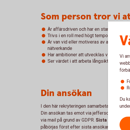
Som person tror vi at
Är affärsdriven och har en stark vilja att
V
Trivs i en roll med högt tempo och mång
Är van vid eller motiveras av att arbet
nätverkande
Har ambitioner att utvecklas vidare, exe
Vi an
Ser värdet i att arbeta långsiktigt med he
webbp
förbä
F
R
Din ansökan
Du ka
I den här rekryteringen samarbetar Snapph
under
Din ansökan tas emot via jeffersonwells.se. 
via mail på grund av GDPR.
Sista ansökan ä
påbörjas först efter sista ansökan.