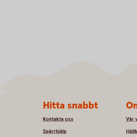
Sidfot
Hitta snabbt
Om
Kontakta oss
Vår 
Spärrhjälp
Håll