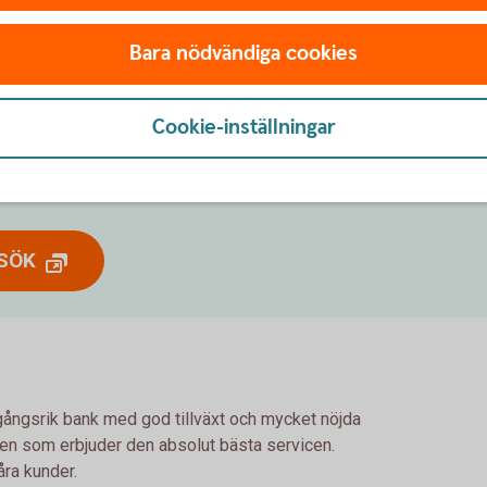
Bara nödvändiga cookies
n
Cookie-inställningar
ända dig med frågor och länk till
NSÖK
ngsrik bank med god tillväxt och mycket nöjda
nken som erbjuder den absolut bästa servicen.
åra kunder.