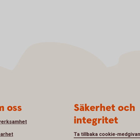
 oss
Säkerhet och
integritet
verksamhet
barhet
Ta tillbaka cookie-medgiva