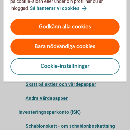
Värdepapperstjänsten frågor & svar
på cookie-sidan eller under din profil när du är
inloggad.
Så hanterar vi cookies
.
Depåkonto
Godkänn alla cookies
Så handlar du värdepapper
Internetbanken
Bara nödvändiga cookies
Appen
Cookie-inställningar
Prospekt
Skatt på aktier och värdepapper
Andra värdepapper
Investeringssparkonto (ISK)
Schablonskatt - om schablonbeskattning