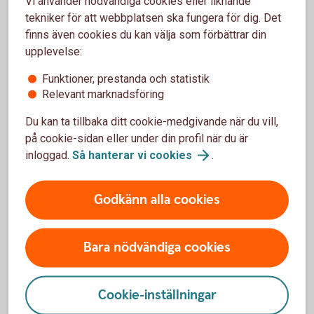
Vi använder nödvändiga cookies eller liknande
tekniker för att webbplatsen ska fungera för dig. Det
finns även cookies du kan välja som förbättrar din
upplevelse:
Funktioner, prestanda och statistik
bedrageri-2
Relevant marknadsföring
Trygghetskonto – ökat skydd mot
bedrägerier
Du kan ta tillbaka ditt cookie-medgivande när du vill,
på cookie-sidan eller under din profil när du är
Ett manuellt konto i din digitala värld. Där ditt sparkapital är
inloggad.
Så hanterar vi
cookies
.
extra skyddat.
Du ser kontot i internetbanken, men kan inte själv göra uttag
Godkänn alla cookies
eller överföringar via denna kanal. Uttag görs via säkert
meddelande i internetbanken och har en fördröjning på 3
bankdagar.
Bara nödvändiga cookies
Trygghetskonto – läs
mer
Cookie-inställningar