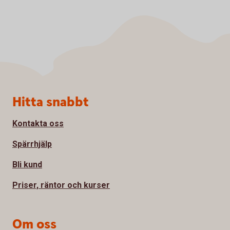
Sidfot
Hitta snabbt
Kontakta oss
Spärrhjälp
Bli kund
Priser, räntor och kurser
Om oss