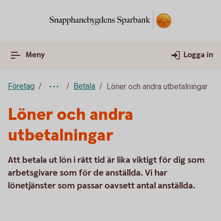
Meny
Logga in
Företag
Betala
Löner och andra utbetalningar
Löner och andra
utbetalningar
Att betala ut lön i rätt tid är lika viktigt för dig som
arbetsgivare som för de anställda. Vi har
lönetjänster som passar oavsett antal anställda.