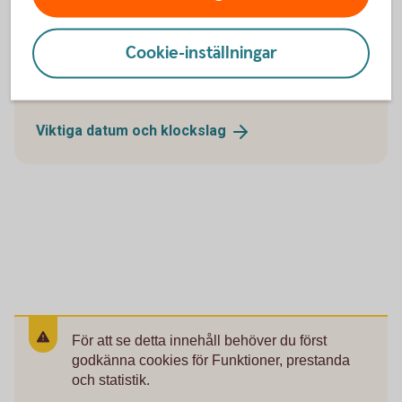
Tips!
Cookie-inställningar
Löneutbetalning inför högtid
Viktiga datum och
klockslag
För att se detta innehåll behöver du först
godkänna cookies för Funktioner, prestanda
och statistik.