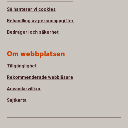
Så hanterar vi cookies
Behandling av personuppgifter
Bedrägeri och säkerhet
Om webbplatsen
Tillgänglighet
Rekommenderade webbläsare
Användarvillkor
Sajtkarta