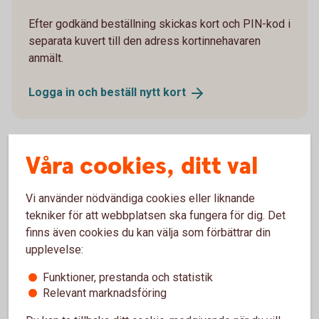
Efter godkänd beställning skickas kort och PIN-kod i
separata kuvert till den adress kortinnehavaren
anmält.
Logga in och beställ nytt
kort
Våra cookies, ditt val
Aktivera kort
Vi använder nödvändiga cookies eller liknande
tekniker för att webbplatsen ska fungera för dig. Det
Du som har internetbank aktiverar nya kort i
finns även cookies du kan välja som förbättrar din
internetbanken eller appen.
upplevelse:
Logga in och välj “Kort” i huvudmenyn
Funktioner, prestanda och statistik
Välj det kortavtal kortet är kopplat till
Relevant marknadsföring
Klicka på det kort det gäller. Det står intill kortet