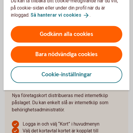
Du kan ta tillbaka ditt cookie-medgivande när du vill,
om det behöver aktiveras
på cookie-sidan eller under din profil när du är
Fyll i utgångsdatum och klicka på “Aktivera”
inloggad.
Så hanterar vi
cookies
.
Om du saknar internetbanksavtal eller ska aktivera
ett ersättningskort, gör du det genom en första
Godkänn alla cookies
transaktion i butik eller i någon av bankomats
automater.
Bara nödvändiga cookies
Logga in och aktivera
bankkort
Cookie-inställningar
Slå av eller på internetköp
Nya företagskort distribueras med internetköp
påslaget. Du kan enkelt slå av internetköp som
behörighetsadministratör.
Logga in och välj “Kort” i huvudmenyn
Välj det kortavtal kortet är kopplat till