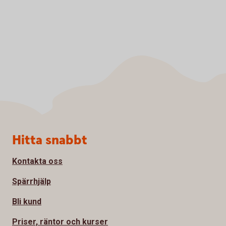
Sidfot
Hitta snabbt
Kontakta oss
Spärrhjälp
Bli kund
Priser, räntor och kurser