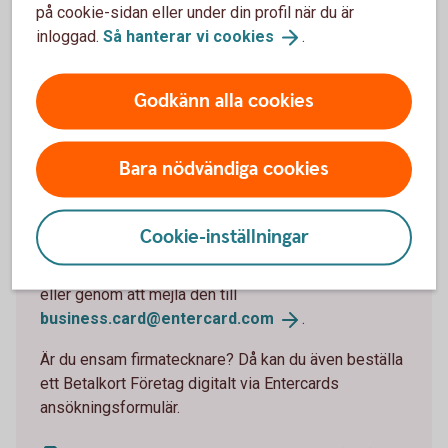
på cookie-sidan eller under din profil när du är
Ansök digitalt om höjd kreditgräns som ensam
inloggad.
Så hanterar vi
cookies
.
firmatecknare
Godkänn alla cookies
Bara nödvändiga cookies
Beställ kort till en kollega
Behöver en kollega på företaget ett företagskort?
Cookie-inställningar
Du kan enkelt beställa det om du är firmatecknare
genom att skicka in en beställningsblankett via post
eller genom att mejla den till
business.card@entercard.
com
.
Är du ensam firmatecknare? Då kan du även beställa
ett Betalkort Företag digitalt via Entercards
ansökningsformulär.