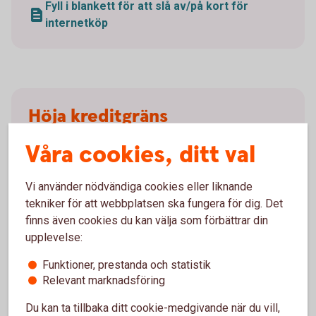
Fyll i blankett för att slå av/på kort för
internetköp
Höja kreditgräns
Våra cookies, ditt val
Vill du höja kreditgränsen för ditt kort gör du det
genom att skicka in en ansökan. Fyll i
ansökningsblanketten nedan och skicka in den via
Vi använder nödvändiga cookies eller liknande
post eller genom att mejla den till
tekniker för att webbplatsen ska fungera för dig. Det
business.card@entercard.
com
.
finns även cookies du kan välja som förbättrar din
upplevelse:
Är du ensam firmatecknare kan du även ansöka
Funktioner, prestanda och statistik
digitalt genom Entercards ansökningsformulär.
Relevant marknadsföring
Fyll i ansökningsblankett för höjd kreditgräns
Du kan ta tillbaka ditt cookie-medgivande när du vill,
(pdf)