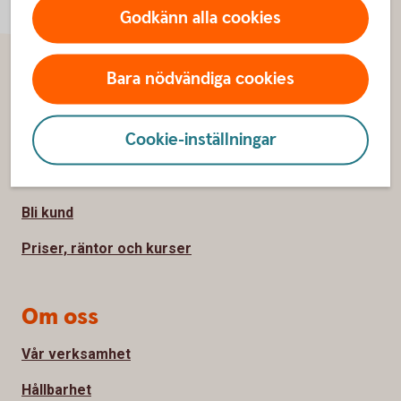
Godkänn alla cookies
Bara nödvändiga cookies
Sidfot
Hitta snabbt
Cookie-inställningar
Kontakta oss
Spärrhjälp
Bli kund
Priser, räntor och kurser
Om oss
Vår verksamhet
Hållbarhet