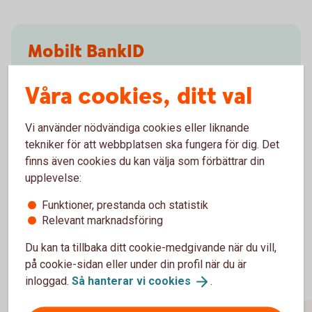
Mobilt BankID
Med Mobilt BankID kan du snabbt och säkert
Våra cookies, ditt val
legitimera dig digitalt, exempelvis när du ska
swisha, deklarera och logga in i vår app.
Vi använder nödvändiga cookies eller liknande
tekniker för att webbplatsen ska fungera för dig. Det
Mobilt
BankID
finns även cookies du kan välja som förbättrar din
upplevelse:
Funktioner, prestanda och statistik
Relevant marknadsföring
Du kan ta tillbaka ditt cookie-medgivande när du vill,
på cookie-sidan eller under din profil när du är
inloggad.
Så hanterar vi
cookies
.