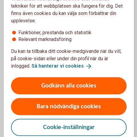
Skriv ut blanketten och signera
tekniker för att webbplatsen ska fungera för dig. Det
finns även cookies du kan välja som förbättrar din
Skicka inskannad blankett till
upplevelse:
business.fraud@entercard.
com
Alternativt skicka via post till:
Funktioner, prestanda och statistik
Entercard Group AB Kreditservice Företag 105 34
Relevant marknadsföring
Entercard står för porto då "Svarpost" anges i adressfältet.
Du kan ta tillbaka ditt cookie-medgivande när du vill,
på cookie-sidan eller under din profil när du är
inloggad.
Så hanterar vi
cookies
.
Spärra ditt kort
Godkänn alla cookies
Ring och spärra ditt kort på 08-411 10 11
Bara nödvändiga cookies
Spärra ditt kort från utlandet
Ring och spärra ditt kort från utlandet på +46
Cookie-inställningar
8-411 10 11