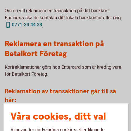
Om du vill reklamera en transaktion på ditt bankkort
Business ska du kontakta ditt lokala bankkontor eller ring
0771-33 44 33
.
Reklamera en transaktion på
Betalkort Företag
Kortreklamationer görs hos Entercard som är kreditgivare
för Betalkort Företag.
Reklamation av transaktioner går till så
här:
Våra cookies, ditt val
Välj den blankett som bäst beskriver anledningen till
reklamationen
(entercard.se)
Vi använder nödvändiga cookies eller liknande