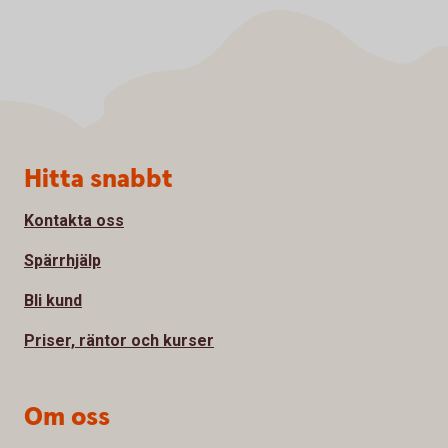
Sidfot
Hitta snabbt
Kontakta oss
Spärrhjälp
Bli kund
Priser, räntor och kurser
Om oss