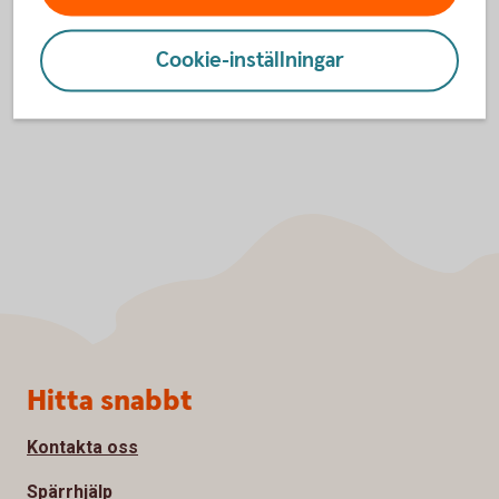
Cookie-inställningar
Sidfot
Hitta snabbt
Kontakta oss
Spärrhjälp