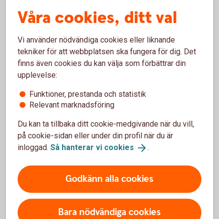
Våra cookies, ditt val
Detta får ni med Trade Finance
Online
Vi använder nödvändiga cookies eller liknande
tekniker för att webbplatsen ska fungera för dig. Det
Ökad tillgänglighet
finns även cookies du kan välja som förbättrar din
Snabb hantering
upplevelse:
Säkra ansökningar
Funktioner, prestanda och statistik
Kontroll på flöden
Relevant marknadsföring
Papperslös korrespondens
Du kan ta tillbaka ditt cookie-medgivande när du vill,
på cookie-sidan eller under din profil när du är
inloggad.
Så hanterar vi
cookies
.
För att se detta innehåll behöver du först
godkänna cookies för Funktioner, prestanda
och statistik.
Godkänn alla cookies
Inställningar för cookies
Bara nödvändiga cookies