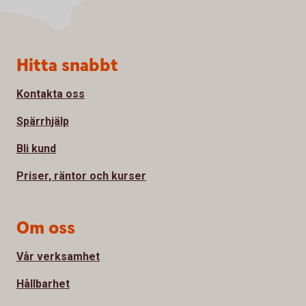
Sidfot
Hitta snabbt
Kontakta oss
Spärrhjälp
Bli kund
Priser, räntor och kurser
Om oss
Vår verksamhet
Hållbarhet