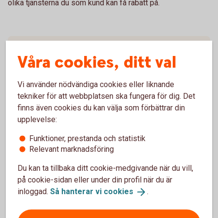
olika tjänsterna du som kund kan få rabatt på.
TradingPLUS - Fullservicetjänsten
Våra cookies, ditt val
TradingFLEX - Basförsäljningstjänsten
Vi använder nödvändiga cookies eller liknande
tekniker för att webbplatsen ska fungera för dig. Det
finns även cookies du kan välja som förbättrar din
upplevelse:
Funktioner, prestanda och statistik
Relevant marknadsföring
Finansiera företagsbilar
Du kan ta tillbaka ditt cookie-medgivande när du vill,
på cookie-sidan eller under din profil när du är
Leasa enstaka bilar (1-4
bilar)
inloggad.
Så hanterar vi
cookies
.
Leasa enstaka bilar med grön billeasing (1-4
bilar)
Ramavtal billeasing (5 bilar och
uppåt)