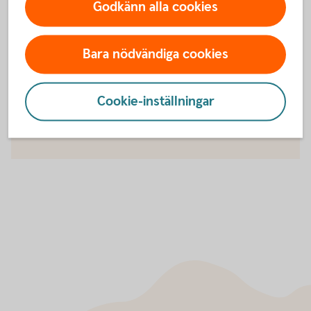
Bilpark via Autoplan (20 bilar och
uppåt)
Godkänn alla cookies
Bara nödvändiga cookies
För att se detta innehåll behöver du först
godkänna cookies för Funktioner, prestanda
Cookie-inställningar
och statistik.
Inställningar för cookies