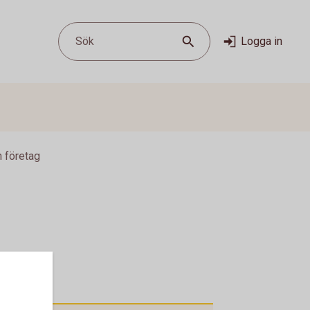
Sök
Logga in
n företag