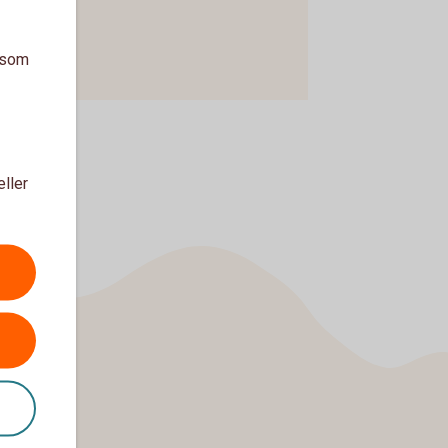
a som
eller