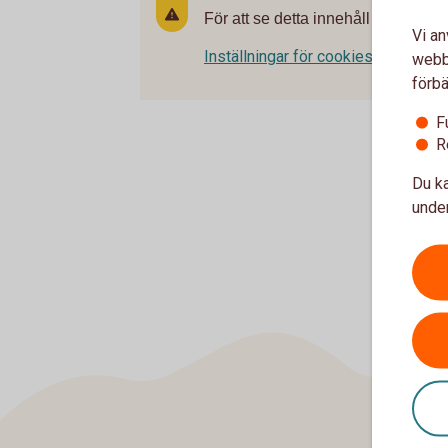
För att se detta innehåll behöver d
Vi an
Inställningar för cookies
webbp
förbä
F
R
Du ka
under