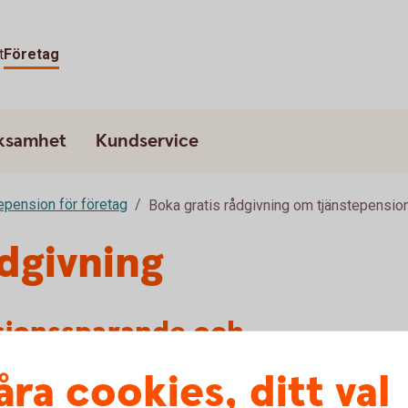
t
Företag
rksamhet
Kundservice
epension för företag
Boka gratis rådgivning om tjänstepensio
ådgivning
sionssparande och
etag
åra cookies, ditt val