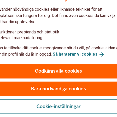
u först godkänna cookies för Funktioner, prestanda och statistik.
vänder nödvändiga cookies eller liknande tekniker för att
latsen ska fungera för dig. Det finns även cookies du kan välj
ttrar din upplevelse:
unktioner, prestanda och statistik
elevant marknadsföring
n ta tillbaka ditt cookie-medgivande när du vill, på cookie-sidan 
 din profil när du är inloggad.
Så hanterar vi
cookies
.
Godkänn alla cookies
Bara nödvändiga cookies
Cookie-inställningar