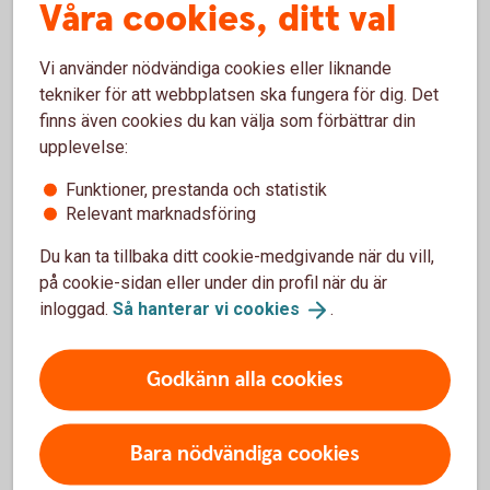
Våra cookies, ditt val
aktierekommendationer, förvaltarkommentarer och
tips runt pension och privatekonomi.
Vi använder nödvändiga cookies eller liknande
tekniker för att webbplatsen ska fungera för dig. Det
Aktiellt
(swedbank-aktiellt.se)
finns även cookies du kan välja som förbättrar din
upplevelse:
Funktioner, prestanda och statistik
Relevant marknadsföring
Makroanalys
Du kan ta tillbaka ditt cookie-medgivande när du vill,
på cookie-sidan eller under din profil när du är
Konjunkturbevakning och löpande omvärldsanalyser
inloggad.
Så hanterar vi
cookies
.
kring svensk och internationell ekonomi.
Prenumerera på Swedbank Makroanalys
Godkänn alla cookies
(swedbank-research.com)
Bara nödvändiga cookies