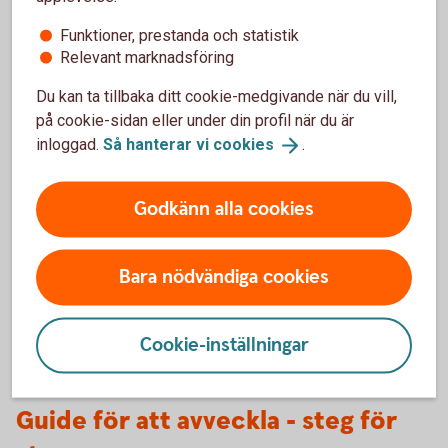
ansvariga tills bolaget är avregistrerat och alla skulder är
betalda. Därefter avslutas även F-skatt, moms och
Funktioner, prestanda och statistik
arbetsgivaravgifter hos Skatteverket.
Relevant marknadsföring
Du kan ta tillbaka ditt cookie-medgivande när du vill,
på cookie-sidan eller under din profil när du är
inloggad.
Så hanterar vi
cookies
.
Behöver du hjälp med
juridiken?
Godkänn alla cookies
Vi kan hjälpa dig med till exempel aktieägaravtal,
konsultavtal och anställningsavtal.
Bara nödvändiga cookies
Juridiska tjänster för
företag
Cookie-inställningar
Guide för att avveckla - steg för