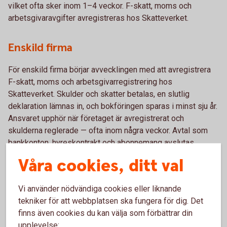
vilket ofta sker inom 1–4 veckor. F-skatt, moms och
arbetsgivaravgifter avregistreras hos Skatteverket.
Enskild firma
För enskild firma börjar avvecklingen med att avregistrera
F-skatt, moms och arbetsgivarregistrering hos
Skatteverket. Skulder och skatter betalas, en slutlig
deklaration lämnas in, och bokföringen sparas i minst sju år.
Ansvaret upphör när företaget är avregistrerat och
skulderna reglerade — ofta inom några veckor. Avtal som
bankkonton, hyreskontrakt och abonnemang avslutas.
Våra cookies, ditt val
Handelsbolag
Vi använder nödvändiga cookies eller liknande
I handelsbolag måste alla delägare vara överens om
tekniker för att webbplatsen ska fungera för dig. Det
avvecklingen. Bolaget avregistreras hos Bolagsverket,
finns även cookies du kan välja som förbättrar din
skulder betalas och tillgångar säljs. Delägarna är personligt
upplevelse: