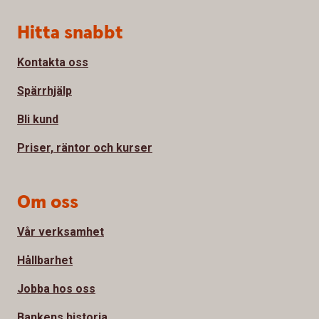
Sidfot
Hitta snabbt
Kontakta oss
Spärrhjälp
Bli kund
Priser, räntor och kurser
Om oss
Vår verksamhet
Hållbarhet
Jobba hos oss
Bankens historia