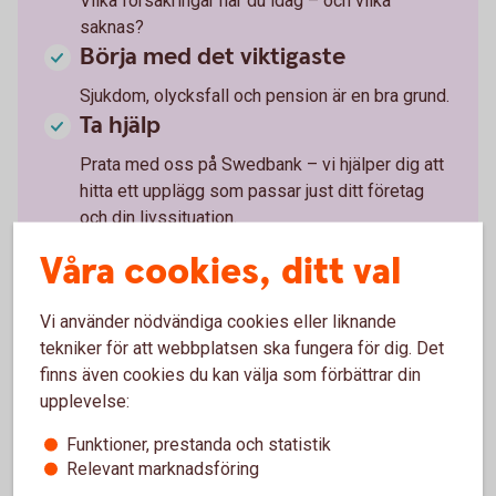
Vilka försäkringar har du idag – och vilka
saknas?
Börja med det viktigaste
Sjukdom, olycksfall och pension är en bra grund.
Ta hjälp
Prata med oss på Swedbank – vi hjälper dig att
hitta ett upplägg som passar just ditt företag
och din livssituation.
Våra cookies, ditt val
Vi använder nödvändiga cookies eller liknande
tekniker för att webbplatsen ska fungera för dig. Det
Tjänstepension och
finns även cookies du kan välja som förbättrar din
trygghetsförsäkringar till företaget
upplevelse:
Se till att ta hand om dig själv och dina anställda.
Funktioner, prestanda och statistik
Relevant marknadsföring
Pensions- och försäkringslösningar
företag