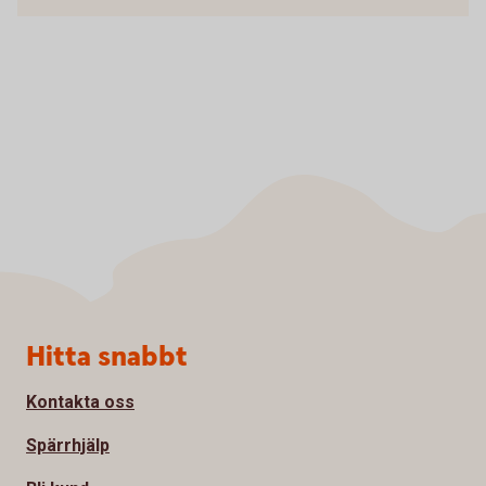
Sidfot
Hitta snabbt
Kontakta oss
Spärrhjälp