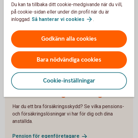
Du kan ta tillbaka ditt cookie-medgivande när du vill,
på cookie-sidan eller under din profil när du är
inloggad.
Så hanterar vi
cookies
.
Har jag råd att gå i pension?
Godkänn alla cookies
Tillsammans gör vi ditt företagande tryggare.
Bara nödvändiga cookies
Prata tjänstepension med
oss
Cookie-inställningar
Pension för egenföretagare
Har du ett bra försäkringsskydd? Se vilka pensions-
och försäkringslösningar vi har för dig och dina
anställda.
Pension för
egenföretagare