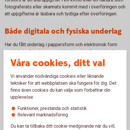
fotograferats eller skannats kommit med i överföringen och
att uppgifterna är läsbara och tydliga efter överföringen.
Både digitala och fysiska underlag
Har du fått underlag i pappersform och elektronisk form
samtidigt, eller nästan samtidigt, kan du välja om du ska
arkivera underlaget digitalt eller i pappersform. Väljer du att
Våra cookies, ditt val
spara det elektroniska underlaget kan du slänga
pappersversionen och vice versa. Det underlag du väljer att
Vi använder nödvändiga cookies eller liknande
behålla ska sparas i sju år.
tekniker för att webbplatsen ska fungera för dig. Det
finns även cookies du kan välja som förbättrar din
Mer information finns i Bokföringsnämndens vägledning
upplevelse:
BFNAR 2013:2.
Funktioner, prestanda och statistik
Relevant marknadsföring
Du kan ta tillbaka ditt cookie-medgivande när du vill,