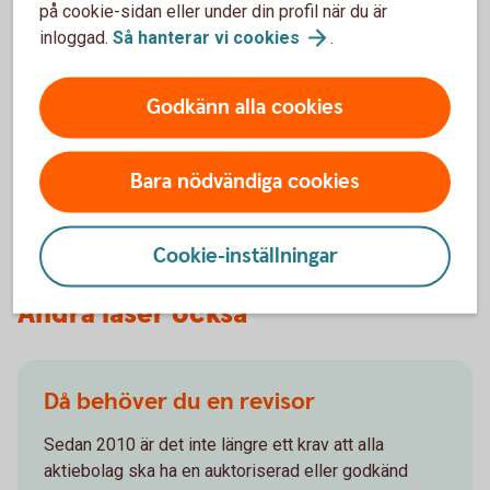
Så kan du enkelt ta betalt med
på cookie-sidan eller under din profil när du är
e-faktura
inloggad.
Så hanterar vi
cookies
.
Vi erbjuder lösningar för att skicka och ta emot e-
Godkänn alla cookies
fakturor. Distributionen sker snabbt och säkert,
utifrån ditt företags behov.
Bara nödvändiga cookies
e-
faktura
Cookie-inställningar
Andra läser också
Då behöver du en revisor
Sedan 2010 är det inte längre ett krav att alla
aktiebolag ska ha en auktoriserad eller godkänd