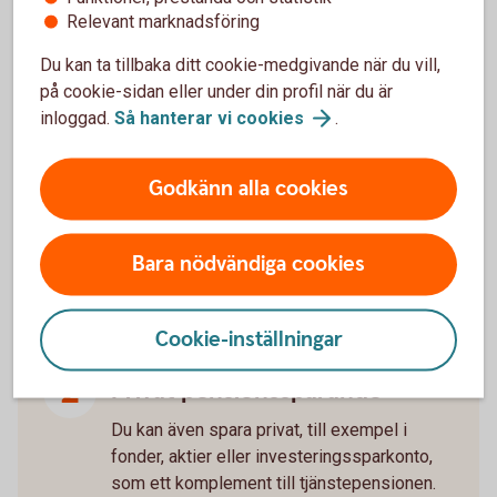
Utrymme för extrainsättning till din
pension?
Relevant marknadsföring
Du kan ta tillbaka ditt cookie-medgivande när du vill,
på cookie-sidan eller under din profil när du är
inloggad.
Så hanterar vi
cookies
.
Tre sätt att spara till pension
som företagare
Godkänn alla cookies
Tjänstepension via företaget
Bara nödvändiga cookies
Företaget kan göra avdragsgilla
pensionsavsättningar upp till 35 % av lönen,
Cookie-inställningar
med ett tak på 10 prisbasbelopp per år.
Privat pensionssparande
Du kan även spara privat, till exempel i
fonder, aktier eller investeringssparkonto,
som ett komplement till tjänstepensionen.