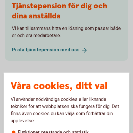
Tjänstepension för dig och
dina anställda
Vi kan tillsammans hitta en lösning som passar både
er och era medarbetare.
Prata tjänstepension med
oss
Våra cookies, ditt val
Extrainsättning
tjänstepension
Vi använder nödvändiga cookies eller liknande
tekniker för att webbplatsen ska fungera för dig. Det
Vi kan hjälpa dig att göra en extrainsättning till din
finns även cookies du kan välja som förbättrar din
pension.
upplevelse:
Funktioner, prestanda och statistik