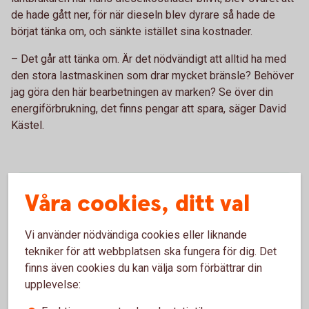
de hade gått ner, för när dieseln blev dyrare så hade de
börjat tänka om, och sänkte istället sina kostnader.
– Det går att tänka om. Är det nödvändigt att alltid ha med
den stora lastmaskinen som drar mycket bränsle? Behöver
jag göra den här bearbetningen av marken? Se över din
energiförbrukning, det finns pengar att spara, säger David
Kästel.
Våra cookies, ditt val
Prata med våra skogs- och
lantbruksspecialister
Vi använder nödvändiga cookies eller liknande
tekniker för att webbplatsen ska fungera för dig. Det
Som kund hos oss får du tillgång till kompetens
finns även cookies du kan välja som förbättrar din
inom juridik, ägarskifte, försäkrings- och
upplevelse:
pensionslösningar, finansiering och placeringar.