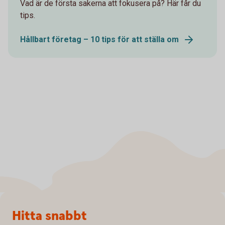
Vad är de första sakerna att fokusera på? Här får du
tips.
Hållbart företag – 10 tips för att ställa om
Sidfot
Hitta snabbt