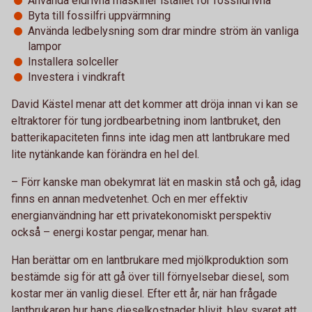
Använda eldrivna maskiner istället för fossildrivna
Byta till fossilfri uppvärmning
Använda ledbelysning som drar mindre ström än vanliga
lampor
Installera solceller
Investera i vindkraft
David Kästel menar att det kommer att dröja innan vi kan se
eltraktorer för tung jordbearbetning inom lantbruket, den
batterikapaciteten finns inte idag men att lantbrukare med
lite nytänkande kan förändra en hel del.
– Förr kanske man obekymrat lät en maskin stå och gå, idag
finns en annan medvetenhet. Och en mer effektiv
energianvändning har ett privatekonomiskt perspektiv
också – energi kostar pengar, menar han.
Han berättar om en lantbrukare med mjölkproduktion som
bestämde sig för att gå över till förnyelsebar diesel, som
kostar mer än vanlig diesel. Efter ett år, när han frågade
lantbrukaren hur hans dieselkostnader blivit, blev svaret att