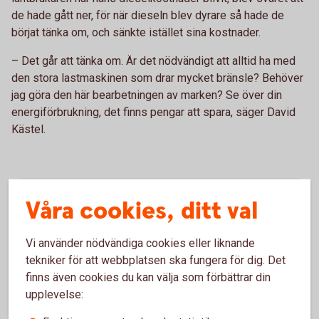
de hade gått ner, för när dieseln blev dyrare så hade de
börjat tänka om, och sänkte istället sina kostnader.
– Det går att tänka om. Är det nödvändigt att alltid ha med
den stora lastmaskinen som drar mycket bränsle? Behöver
jag göra den här bearbetningen av marken? Se över din
energiförbrukning, det finns pengar att spara, säger David
Kästel.
Prata med våra skogs- och
Våra cookies, ditt val
lantbruksspecialister
Vi använder nödvändiga cookies eller liknande
tekniker för att webbplatsen ska fungera för dig. Det
Som kund hos oss får du tillgång till kompetens
finns även cookies du kan välja som förbättrar din
inom juridik, ägarskifte, försäkrings- och
upplevelse:
pensionslösningar, finansiering och placeringar.