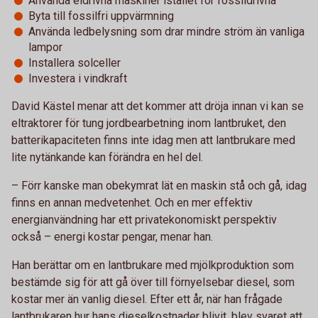
Använda eldrivna maskiner istället för fossildrivna
Byta till fossilfri uppvärmning
Använda ledbelysning som drar mindre ström än vanliga
lampor
Installera solceller
Investera i vindkraft
David Kästel menar att det kommer att dröja innan vi kan se
eltraktorer för tung jordbearbetning inom lantbruket, den
batterikapaciteten finns inte idag men att lantbrukare med
lite nytänkande kan förändra en hel del.
– Förr kanske man obekymrat lät en maskin stå och gå, idag
finns en annan medvetenhet. Och en mer effektiv
energianvändning har ett privatekonomiskt perspektiv
också – energi kostar pengar, menar han.
Han berättar om en lantbrukare med mjölkproduktion som
bestämde sig för att gå över till förnyelsebar diesel, som
kostar mer än vanlig diesel. Efter ett år, när han frågade
lantbrukaren hur hans dieselkostnader blivit, blev svaret att