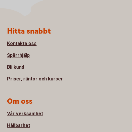
Sidfot
Hitta snabbt
Kontakta oss
Spärrhjälp
Bli kund
Priser, räntor och kurser
Om oss
Vår verksamhet
Hållbarhet