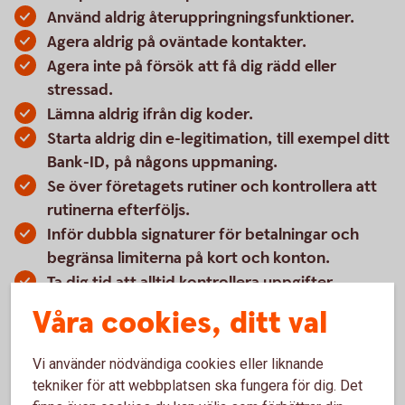
Använd aldrig återuppringningsfunktioner.
Agera aldrig på oväntade kontakter.
Agera inte på försök att få dig rädd eller
stressad.
Lämna aldrig ifrån dig koder.
Starta aldrig din e-legitimation, till exempel ditt
Bank-ID, på någons uppmaning.
Se över företagets rutiner och kontrollera att
rutinerna efterföljs.
Inför dubbla signaturer för betalningar och
begränsa limiterna på kort och konton.
Ta dig tid att alltid kontrollera uppgifter.
Låt inte sökmotorerna ge dig svar eftersom de
Våra cookies, ditt val
kan innehålla felaktiga, manipulerade
uppgifter. Sök direkt på företagens hemsidor
Vi använder nödvändiga cookies eller liknande
eller ring.
tekniker för att webbplatsen ska fungera för dig. Det