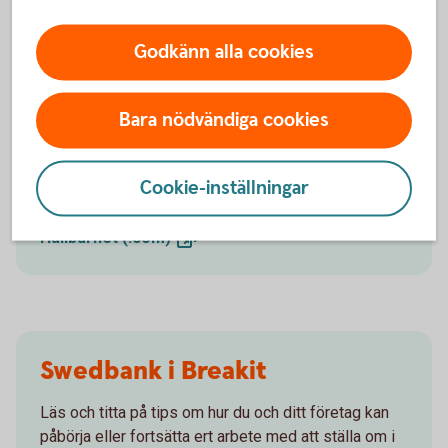
Godkänn alla cookies
Swedbanks hållbarhetsarbete
Bara nödvändiga cookies
Ramverk som strategier, policys, internationella
åtaganden och mål i linje med FN:s principer för
Cookie-inställningar
ansvarsfull bankverksamhet pekar ut riktningen.
Hållbarhet
(.com)
Swedbank i Breakit
Läs och titta på tips om hur du och ditt företag kan
påbörja eller fortsätta ert arbete med att ställa om i