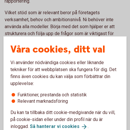
rapportering.
Vilket stöd som är relevant beror på företagets
verksamhet, behov och ambitionsnivå. Ni behöver inte
använda alla modeller. Börja med det som hjälper er att
strukturera och följa upp de frågor som är viktigast för
företaget.
Våra cookies, ditt val
Gör mätningen till en del av
Vi använder nödvändiga cookies eller liknande
verksamheten
tekniker för att webbplatsen ska fungera för dig. Det
finns även cookies du kan välja som förbättrar din
Hållbarhetsmätning behöver inte vara ett separat projekt.
upplevelse:
När ni följer upp relevanta mål regelbundet blir
Funktioner, prestanda och statistik
hållbarhetsarbetet en naturligare del av företagets
Relevant marknadsföring
planering och utveckling.
Du kan ta tillbaka ditt cookie-medgivande när du vill,
Börja med några få områden, följ utvecklingen och bygg
på cookie-sidan eller under din profil när du är
vidare efter hand. Då blir det lättare att se vad som faktiskt
inloggad.
Så hanterar vi
cookies
.
gör skillnad – för verksamheten och för omvärlden.