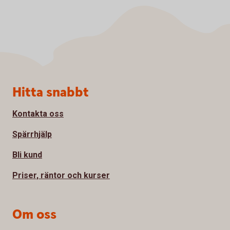
Sidfot
Hitta snabbt
Kontakta oss
Spärrhjälp
Bli kund
Priser, räntor och kurser
Om oss