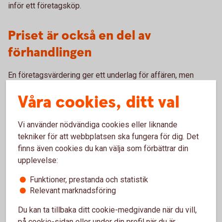
inför ett företagsköp.
Priset är också en del av
förhandlingen
En företagsvärdering ger ett underlag för affären, men
värdering och pris är inte alltid samma sak.
Våra cookies, ditt val
Det slutliga priset påverkas också av vad du som köpare är
beredd att betala och vilka möjligheter du ser i företaget.
Vi använder nödvändiga cookies eller liknande
Kanske finns det kunder, kompetens eller andra delar av
tekniker för att webbplatsen ska fungera för dig. Det
verksamheten som har ett särskilt värde för just ditt
finns även cookies du kan välja som förbättrar din
företag.
upplevelse:
Därför är det viktigt att utgå från dina egna mål med köpet.
Funktioner, prestanda och statistik
Vad ska företagsköpet bidra med – och vad är det värt för
Relevant marknadsföring
dig?
Du kan ta tillbaka ditt cookie-medgivande när du vill,
på cookie-sidan eller under din profil när du är