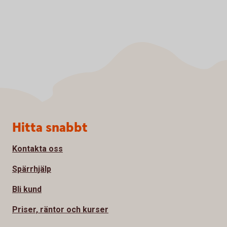
Sidfot
Hitta snabbt
Kontakta oss
Spärrhjälp
Bli kund
Priser, räntor och kurser