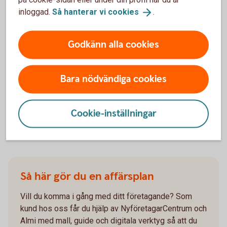
Innan du bestämmer dig
inloggad.
Så hanterar vi
cookies
.
Inför ett företagsköp är det bra att skapa en tydlig bild av
både företagets ekonomi och framtida möjligheter. Titta på
Godkänn alla cookies
lönsamhet, kassaflöde, kunder och beroendet av viktiga
personer. Fundera också på vilka risker du tar över och vilka
Bara nödvändiga cookies
investeringar som kan behövas efter köpet.
En genomtänkt värdering kan ge dig ett bättre underlag inför
förhandlingen – och hjälpa dig att bedöma om affären
Cookie-inställningar
passar dina planer.
Så här gör du en affärsplan
Vill du komma i gång med ditt företagande? Som
kund hos oss får du hjälp av NyföretagarCentrum och
Almi med mall, guide och digitala verktyg så att du