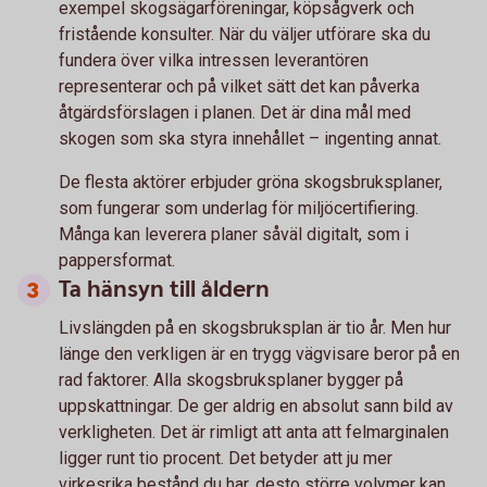
exempel skogsägarföreningar, köpsågverk och
fristående konsulter. När du väljer utförare ska du
fundera över vilka intressen leverantören
representerar och på vilket sätt det kan påverka
åtgärdsförslagen i planen. Det är dina mål med
skogen som ska styra innehållet – ingenting annat.
De flesta aktörer erbjuder gröna skogsbruksplaner,
som fungerar som underlag för miljöcertifiering.
Många kan leverera planer såväl digitalt, som i
pappersformat.
Ta hänsyn till åldern
Livslängden på en skogsbruksplan är tio år. Men hur
länge den verkligen är en trygg vägvisare beror på en
rad faktorer. Alla skogsbruksplaner bygger på
uppskattningar. De ger aldrig en absolut sann bild av
verkligheten. Det är rimligt att anta att felmarginalen
ligger runt tio procent. Det betyder att ju mer
virkesrika bestånd du har, desto större volymer kan