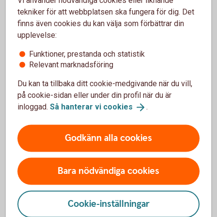
Vi använder nödvändiga cookies eller liknande
Vill du ha hjälp med din skog?
tekniker för att webbplatsen ska fungera för dig. Det
finns även cookies du kan välja som förbättrar din
Är skogen en investering eller har du den som
upplevelse:
hobby? Oavsett vad ger vi lösningar anpassade för
dig och din skog.
Funktioner, prestanda och statistik
Relevant marknadsföring
Äga skog – tips för
skogsägare
Du kan ta tillbaka ditt cookie-medgivande när du vill,
på cookie-sidan eller under din profil när du är
inloggad.
Så hanterar vi
cookies
.
Godkänn alla cookies
Om skogsbruksplaner
Är du ny som skogsägare kommer du ha särskilt
Bara nödvändiga cookies
stor nytta av en bra skogsbruksplan.
Priset varierar, men ofta tar leverantörerna en
startkostnad på mellan 1 000 och 5 000 kr och
Cookie-inställningar
sedan 120–200 kr/ha.
Många leverantörer erbjuder skogsbruksplaner i