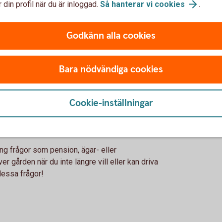
 din profil när du är inloggad.
Så hanterar vi
cookies
.
ag. Fundera över hur företagets affärsmodell ska
Godkänn alla cookies
a omställningen. En bra start är att värdera
pektiv.
Bara nödvändiga cookies
ållbarhet i
fokus
gt
Cookie-inställningar
 sig. Om du inte når ut ill dina kunder, vet de inte
u vill synas och vad det är du vill lyfta.
ring frågor som pension, ägar- eller
er gården när du inte längre vill eller kan driva
dessa frågor!