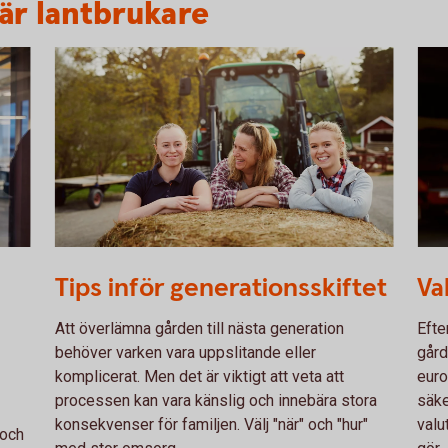
 är lantbrukare
755652943
Fema
Tips inför generationsskiftet
Va
Att överlämna gården till nästa generation
Efte
behöver varken vara uppslitande eller
gård
komplicerat. Men det är viktigt att veta att
euro
processen kan vara känslig och innebära stora
säke
konsekvenser för familjen. Välj "när" och "hur"
valu
 och