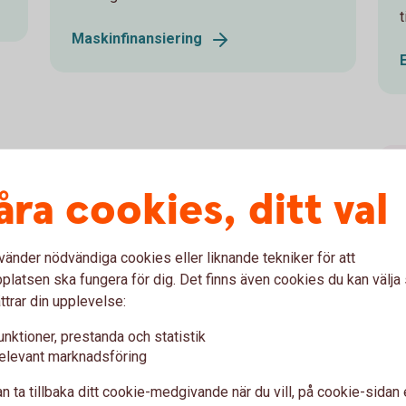
t
Maskinfinansiering
mgångsrikt lantbruk
åra cookies, ditt val
om krävs av dig, både tidsmässigt och
vänder nödvändiga cookies eller liknande tekniker för att
ettig - undvik glädjekalkyler, som att överskatta
latsen ska fungera för dig. Det finns även cookies du kan välj
ttrar din upplevelse:
unktioner, prestanda och statistik
 jordbruksbranschen såsom nya odlingstekniker till
elevant marknadsföring
givning, branschdagar och studiebesök kan hjälpa
i
n ta tillbaka ditt cookie-medgivande när du vill, på cookie-sidan 
ka din ställning på marknaden.