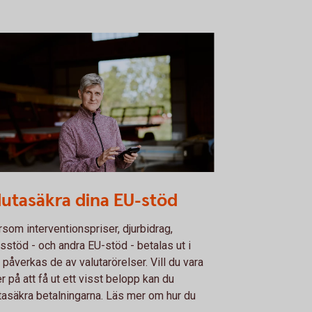
le farmer using the app
lutasäkra dina EU-stöd
rsom interventionspriser, djurbidrag,
sstöd - och andra EU-stöd - betalas ut i
 påverkas de av valutarörelser. Vill du vara
r på att få ut ett visst belopp kan du
tasäkra betalningarna. Läs mer om hur du