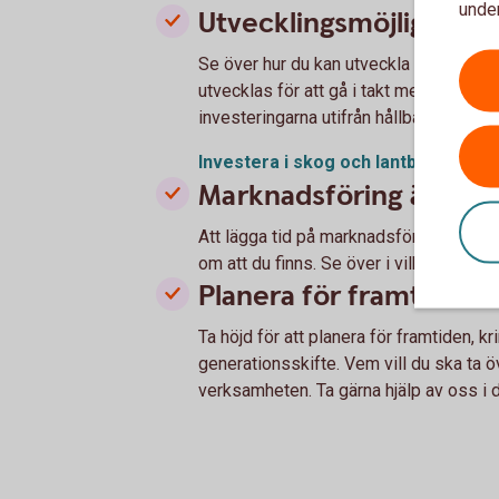
under
Utvecklingsmöjligheter
Se över hur du kan utveckla ditt föret
utvecklas för att gå i takt med den grön
investeringarna utifrån hållbarhetspers
Investera i skog och lantbruk med h
Marknadsföring är vikti
Att lägga tid på marknadsföring kan löna
om att du finns. Se över i vilka kanaler d
Planera för framtiden
Ta höjd för att planera för framtiden, k
generationsskifte. Vem vill du ska ta öv
verksamheten. Ta gärna hjälp av oss i 