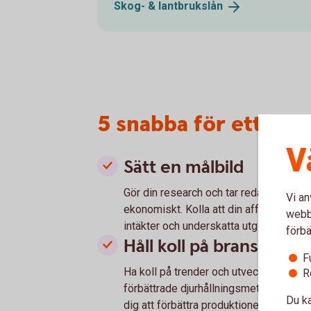
Skog- &
lantbrukslån
5 snabba för ett fra
V
Sätt en målbild
Gör din research och tar reda på vad s
Vi an
ekonomiskt. Kolla att din affärsidé är v
webbp
intäkter och underskatta utgifter.
förbä
Håll koll på branschen
F
Ha koll på trender och utveckling inom
R
förbättrade djurhållningsmetoder. Råd
Du ka
dig att förbättra produktionen och stär