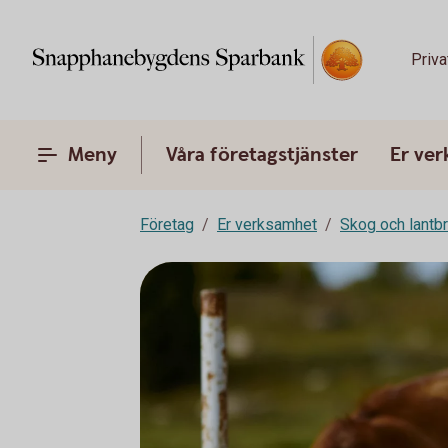
Priva
Meny
Våra företagstjänster
Er ve
Företag
Er verksamhet
Skog och lantb