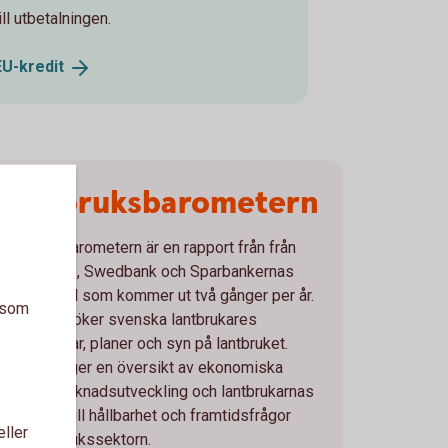
ill utbetalningen.
EU-
kredit
Lantbruksbarometern
Lantbruksbarometern är en rapport från från
Ludvig & Co, Swedbank och Sparbankernas
Riksförbund som kommer ut två gånger per år.
a som
Den undersöker svenska lantbrukares
förväntningar, planer och syn på lantbruket.
Rapporten ger en översikt av ekonomiska
trender, marknadsutveckling och lantbrukarnas
nställning till hållbarhet och framtidsfrågor
eller
inom lantbrukssektorn.