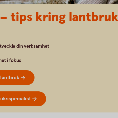
– tips kring lantbruk
utveckla din verksamhet
het i fokus
h
lantbruk
ruksspecialist