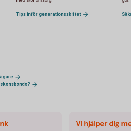
med stor omsorg.
gör.
Tips inför
generationsskiftet
Säk
sägare
skensbonde?
ank
Vi hjälper dig m