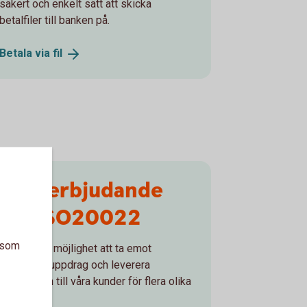
säkert och enkelt sätt att skicka
betalfiler till banken på.
Betala via
fil
Vårt erbjudande
för ISO20022
a som
Vi erbjuder möjlighet att ta emot
betalningsuppdrag och leverera
information till våra kunder för flera olika
tjänster.