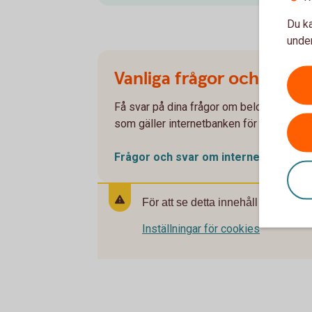
Du ka
under
Vanliga frågor och svar 
Få svar på dina frågor om beloppsgränser
som gäller internetbanken för företag.
Frågor och svar om internetbanken 
För att se detta innehåll behöver d
Inställningar för cookies