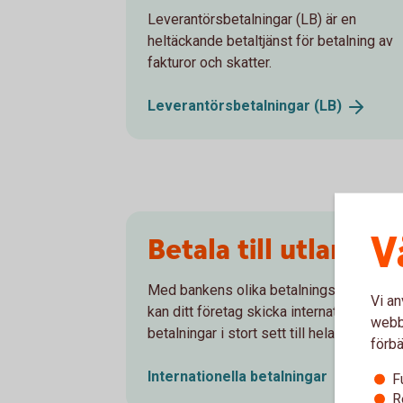
Leverantörsbetalningar (LB) är en
heltäckande betaltjänst för betalning av
fakturor och skatter.
Leverantörsbetalningar
(LB)
V
Betala till utlandet
Med bankens olika betalningskanaler
Vi an
kan ditt företag skicka internationell
webbp
betalningar i stort sett till hela världen.
förbä
Internationella
betalningar
F
R