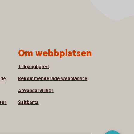
Om webbplatsen
Tillgänglighet
nde
Rekommenderade webbläsare
Användarvillkor
ter
Sajtkarta