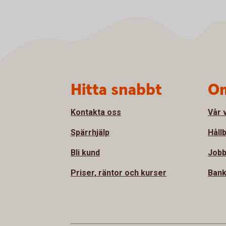
Sidfot
Hitta snabbt
Om
Kontakta oss
Vår 
Spärrhjälp
Håll
Bli kund
Jobb
Priser, räntor och kurser
Bank