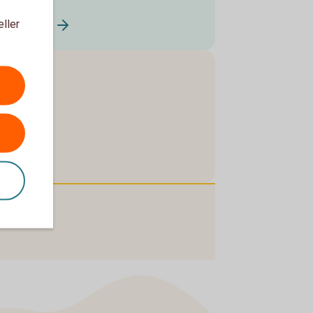
eller
ISO20022