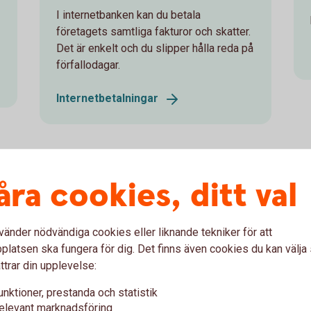
I internetbanken kan du betala
företagets samtliga fakturor och skatter.
Det är enkelt och du slipper hålla reda på
förfallodagar.
Internetbetalningar
åra cookies, ditt val
Ta emot e-faktura
Tar ditt företag emot många
vänder nödvändiga cookies eller liknande tekniker för att
leverantörsfakturor? Ta hjälp av banken
latsen ska fungera för dig. Det finns även cookies du kan välj
för att ta emot fakturorna elektroniskt.
ttrar din upplevelse:
Ta emot e-fakturor i
unktioner, prestanda och statistik
affärssystem
elevant marknadsföring