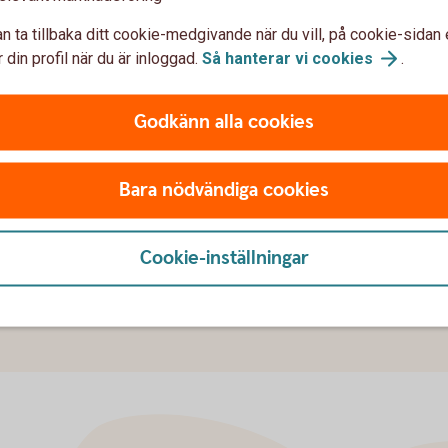
n ta tillbaka ditt cookie-medgivande när du vill, på cookie-sidan 
 din profil när du är inloggad.
Så hanterar vi
cookies
.
- internetbanken för företag
Godkänn alla cookies
, lönelista, elektronisk faktura och mycket mer
Bara nödvändiga cookies
för
företag
Cookie-inställningar
u först godkänna cookies för Funktioner, prestanda och statistik.