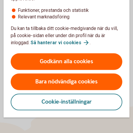
Funktioner, prestanda och statistik
För att se detta innehåll behöver du först
Relevant marknadsföring
godkänna cookies för Funktioner, prestanda
Du kan ta tillbaka ditt cookie-medgivande när du vill,
och statistik.
på cookie-sidan eller under din profil när du är
Inställningar för cookies
inloggad.
Så hanterar vi
cookies
.
Godkänn alla cookies
Bara nödvändiga cookies
Cookie-inställningar