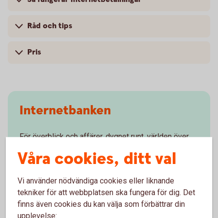
Råd och tips
Pris
Internetbanken
För överblick och affärer, dygnet runt, världen över.
Våra cookies, ditt val
Internetbanken för
företag
Vi använder nödvändiga cookies eller liknande
Frågor och svar - internetbanken
företag
tekniker för att webbplatsen ska fungera för dig. Det
finns även cookies du kan välja som förbättrar din
upplevelse: