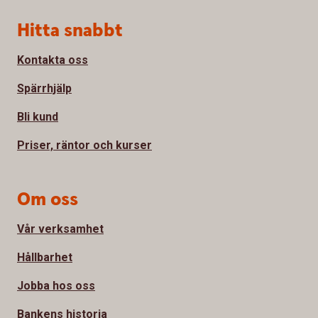
Sidfot
Hitta snabbt
Kontakta oss
Spärrhjälp
Bli kund
Priser, räntor och kurser
Om oss
Vår verksamhet
Hållbarhet
Jobba hos oss
Bankens historia