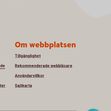
Om webbplatsen
Tillgänglighet
nde
Rekommenderade webbläsare
Användarvillkor
ter
Sajtkarta