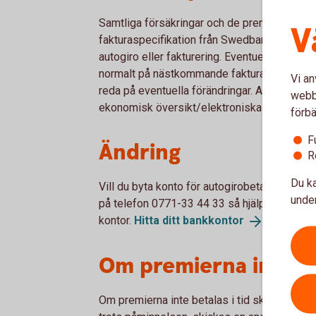
Samtliga försäkringar och de premier som sk
V
fakturaspecifikation från Swedbank Försäkrin
autogiro eller fakturering. Eventuella ändr
normalt på nästkommande faktura. Fakturaspec
Vi an
reda på eventuella förändringar. Autogiroavi
webbp
ekonomisk översikt/elektroniska dokument i
förbä
F
Ändring
R
Du ka
Vill du byta konto för autogirobetalning, är
under
på telefon
0771-33 44 33 så hjälper vi dig.
kontor.
Hitta ditt
bankkontor
.
Om premierna inte bet
Om premierna inte betalas i tid skickas en 