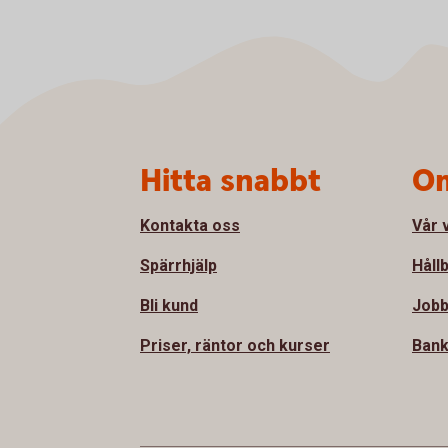
Sidfot
Hitta snabbt
Om
Kontakta oss
Vår 
Spärrhjälp
Håll
Bli kund
Jobb
Priser, räntor och kurser
Bank