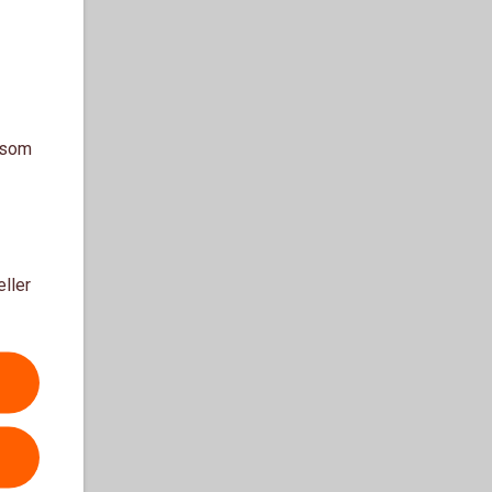
a som
eller