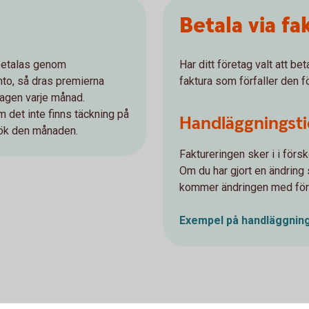
Betala via fa
 betalas genom
Har ditt företag valt att be
nto, så dras premierna
faktura som förfaller den 
dagen varje månad.
 det inte finns täckning på
Handläggningsti
sök den månaden.
Faktureringen sker i i förs
Om du har gjort en ändring 
kommer ändringen med förs
Exempel på handläggnin