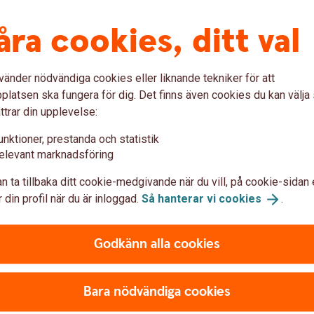
a betalas, redovisas i en månatlig
åra cookies, ditt val
g. Detta gäller oavsett om ditt företag valt
ingar som inkommer under en månad regleras
ifikationen blir därför en god hjälp att hålla
vänder nödvändiga cookies eller liknande tekniker för att
seringen eller kopia på fakturan visas under
latsen ska fungera för dig. Det finns även cookies du kan välj
 internetbanken företag.
ttrar din upplevelse:
unktioner, prestanda och statistik
elevant marknadsföring
n ta tillbaka ditt cookie-medgivande när du vill, på cookie-sidan 
 du välkommen att antingen ringa oss
 din profil när du är inloggad.
Så hanterar vi
cookies
.
 Du är också välkommen att besöka ett av våra
Godkänn alla cookies
alas i tid
Bara nödvändiga cookies
påminnelsefaktura. Betalas inte premierna