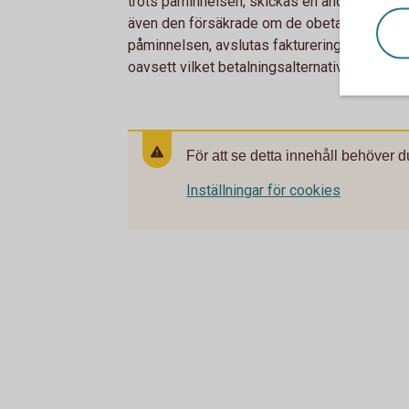
trots påminnelsen, skickas en andra påminn
även den försäkrade om de obetalda premier
påminnelsen, avslutas faktureringen och risk
oavsett vilket betalningsalternativ ditt företa
För att se detta innehåll behöver d
Inställningar för cookies