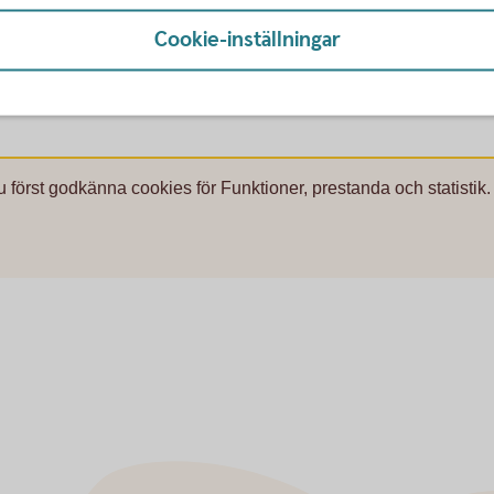
elsefaktura. I samband med detta informeras
na. Om ingen betalning sker efter andra
Cookie-inställningar
skydden upphör att gälla. Detta gäller
g har valt.
u först godkänna cookies för Funktioner, prestanda och statistik.