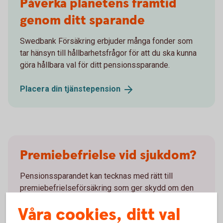
Påverka planetens framtid
genom ditt sparande
Swedbank Försäkring erbjuder många fonder som
tar hänsyn till hållbarhetsfrågor för att du ska kunna
göra hållbara val för ditt pensionssparande.
Placera din
tjänstepension
Premiebefrielse vid sjukdom?
Pensionssparandet kan tecknas med rätt till
premiebefrielseförsäkring som ger skydd om den
försäkrade blir sjukskriven till 25 procent i mer än 90
Våra cookies, ditt val
dagar (karenstid). Efter karenstiden betalar vi den