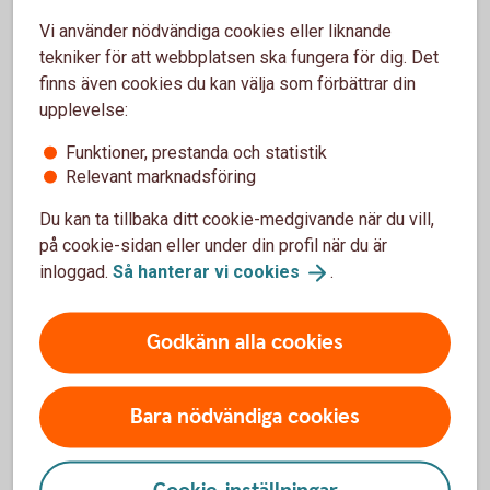
avtalade pensionspremien i samma grad som
arbetsförmågan är nedsatt. För att kunna teckna
Vi använder nödvändiga cookies eller liknande
premiebefrielseförsäkring krävs godkänd
tekniker för att webbplatsen ska fungera för dig. Det
hälsoprövning.
finns även cookies du kan välja som förbättrar din
upplevelse:
Sparandet i en depåförsäkring kan inte kombineras
med premiebefrielseförsäkring.
Funktioner, prestanda och statistik
Relevant marknadsföring
Du kan ta tillbaka ditt cookie-medgivande när du vill,
på cookie-sidan eller under din profil när du är
inloggad.
Så hanterar vi
cookies
.
Försäkringsgivare
Godkänn alla cookies
Swedbank Försäkring AB
(swedbank.com)
Bara nödvändiga cookies
Välj innehåll i pensionsplanen