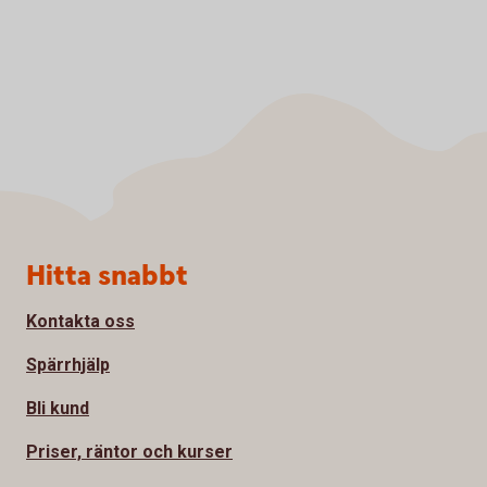
Sidfot
Hitta snabbt
Kontakta oss
Spärrhjälp
Bli kund
Priser, räntor och kurser