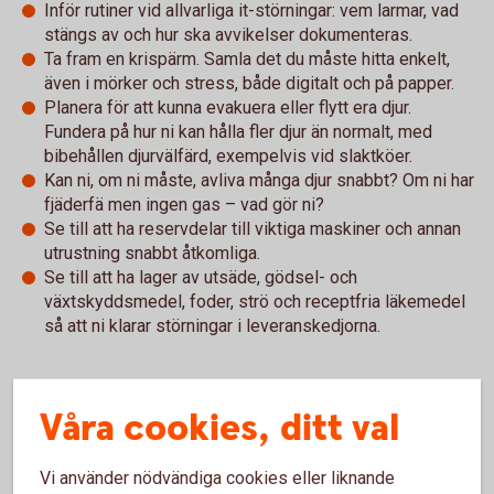
Inför rutiner vid allvarliga it-störningar: vem larmar, vad
stängs av och hur ska avvikelser dokumenteras.
Ta fram en krispärm. Samla det du måste hitta enkelt,
även i mörker och stress, både digitalt och på papper.
Planera för att kunna evakuera eller flytt era djur.
Fundera på hur ni kan hålla fler djur än normalt, med
bibehållen djurvälfärd, exempelvis vid slaktköer.
Kan ni, om ni måste, avliva många djur snabbt? Om ni har
fjäderfä men ingen gas – vad gör ni?
Se till att ha reservdelar till viktiga maskiner och annan
utrustning snabbt åtkomliga.
Se till att ha lager av utsäde, gödsel- och
växtskyddsmedel, foder, strö och receptfria läkemedel
så att ni klarar störningar i leveranskedjorna.
Hela broschyren "Rusta gården – om krisen eller kriget
Våra cookies, ditt val
kommer" hittar du här:
Vi använder nödvändiga cookies eller liknande
Rusta gården – om krisen eller kriget kommer