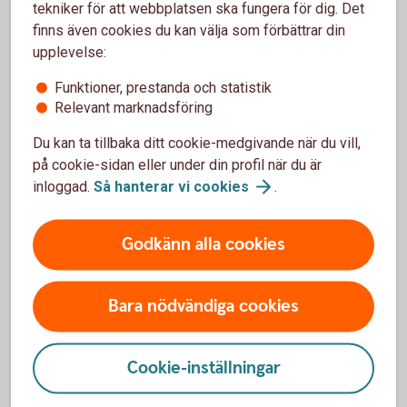
tekniker för att webbplatsen ska fungera för dig. Det
(sva.se)
finns även cookies du kan välja som förbättrar din
upplevelse:
Som lantbrukare är du van att hantera olika typer av
Funktioner, prestanda och statistik
Relevant marknadsföring
störningar. Du är beredd på det som avviker. Men oavsett
hur förberedd du är kommer kriser oftast när man minst
Du kan ta tillbaka ditt cookie-medgivande när du vill,
anar den. Det är just det som är en kris – allt annat är bara
på cookie-sidan eller under din profil när du är
en förberedd svacka i verksamheten.
inloggad.
Så hanterar vi
cookies
.
Dubbel nytta av beredskapen
Godkänn alla cookies
Kanske kan du i ditt arbete med att öka motståndskraften i
ditt företag slå två flugor i en smäll och även se över hur du
Bara nödvändiga cookies
kan minska resursförbrukningen. Det kan till exempel
handla om att investera i förnybar energi och batterilagring,
bygga system för recirkulering av vatten eller
Cookie-inställningar
värmeåtervinning från ventilation, mjölkkylning eller
biogasproduktion. Andra lösningar kan vara att investera i