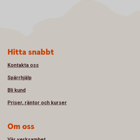
Sidfot
Hitta snabbt
Kontakta oss
Spärrhjälp
Bli kund
Priser, räntor och kurser
Om oss
Vår verksamhet