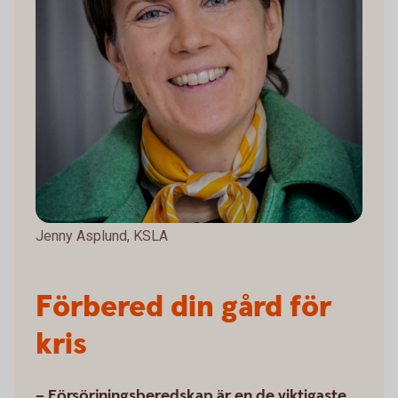
Jenny Asplund, KSLA
Förbered din gård för
kris
– Försörjningsberedskap är en de viktigaste