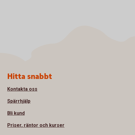
Sidfot
Hitta snabbt
Kontakta oss
Spärrhjälp
Bli kund
Priser, räntor och kurser