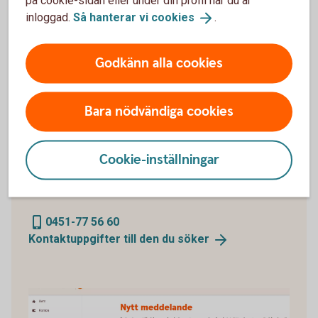
på cookie-sidan eller under din profil när du är
inloggad.
Så hanterar vi
cookies
.
Godkänn alla cookies
bygge_privat
Bara nödvändiga cookies
Ring oss
Här finns telefonnummer till bankens växel, men du
Cookie-inställningar
kan även hitta kontaktuppgifter till hela vår personal
här.
0451-77 56 60
Kontaktuppgifter till den du
söker