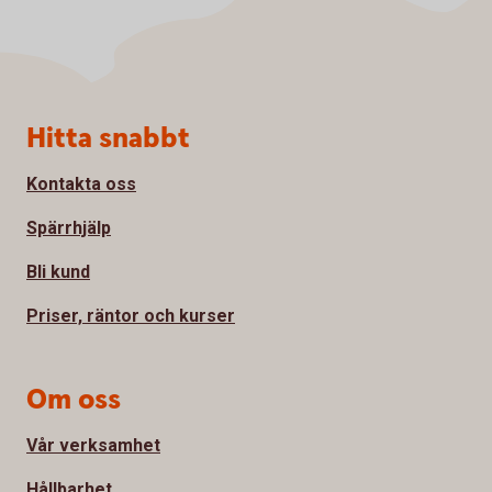
Sidfot
Hitta snabbt
Kontakta oss
Spärrhjälp
Bli kund
Priser, räntor och kurser
Om oss
Vår verksamhet
Hållbarhet