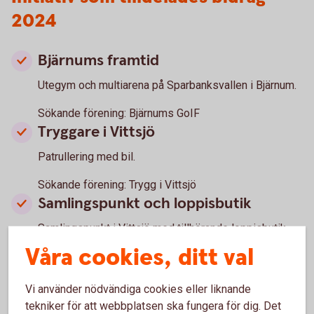
2024
Bjärnums framtid
Utegym och multiarena på Sparbanksvallen i Bjärnum.
Sökande förening: Bjärnums GoIF
Tryggare i Vittsjö
Patrullering med bil.
Sökande förening: Trygg i Vittsjö
Samlingspunkt och loppisbutik
Samlingspunkt i Vittsjö med tillhörande loppisbutik.
Våra cookies, ditt val
Sökande förening: Vittsjö GIK
Visseltofta i våra hjärtan
Vi använder nödvändiga cookies eller liknande
Hjärtstartare och utbildning i hur den fungerar i
tekniker för att webbplatsen ska fungera för dig. Det