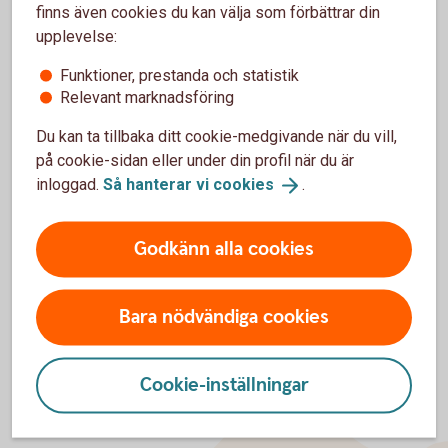
Visseltofta.
finns även cookies du kan välja som förbättrar din
upplevelse:
Sökande förening: Byalaget Wisseltofta Vänner
Rastplats och livboj vid badplats
Funktioner, prestanda och statistik
Relevant marknadsföring
Badplatsen vid Helge å i Visseltofta
Du kan ta tillbaka ditt cookie-medgivande när du vill,
Sökande förening: Visseltofta IF
på cookie-sidan eller under din profil när du är
Hembygdskör
inloggad.
Så hanterar vi
cookies
.
Kör för olika åldrar.
Godkänn alla cookies
Sökande förening: Bjärnums Hembygdsförening
Bara nödvändiga cookies
Cookie-inställningar