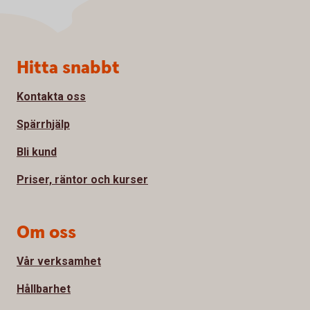
Sidfot
Hitta snabbt
Kontakta oss
Spärrhjälp
Bli kund
Priser, räntor och kurser
Om oss
Vår verksamhet
Hållbarhet