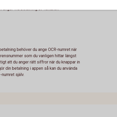
pp till företaget/mottagaren att bestämma
n anger vid betalning av fakturan.
n betalning behöver du ange OCR-numret när
ferensnummer som du vanligen hittar längst
igt att du anger rätt siffror när du knappar in
ör din betalning i appen så kan du använda
-numret själv.