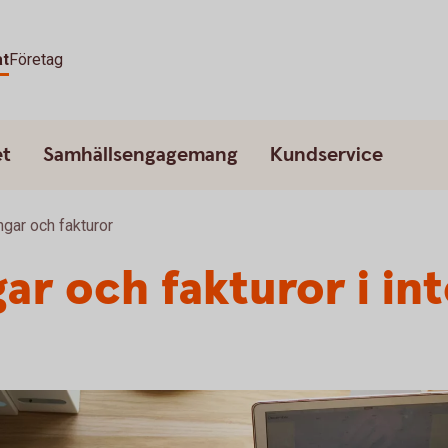
at
Företag
et
Samhällsengagemang
Kundservice
ngar och fakturor
gar och fakturor i i