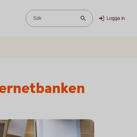
Sök
Logga in
nternetbanken