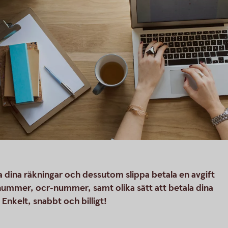
ala dina räkningar och dessutom slippa betala en avgift
nummer, ocr-nummer, samt olika sätt att betala dina
Enkelt, snabbt och billigt!