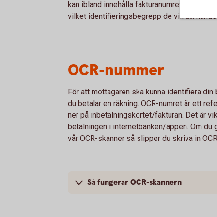
kan ibland innehålla fakturanumret. Det är u
vilket identifieringsbegrepp de vill att kunde
OCR-nummer
För att mottagaren ska kunna identifiera di
du betalar en räkning. OCR-numret är ett re
ner på inbetalningskortet/fakturan. Det är vikt
betalningen i internetbanken/appen. Om du g
vår OCR-skanner så slipper du skriva in OCR
Så fungerar OCR-skannern