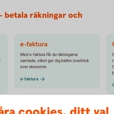
– betala räkningar och
e-faktura
Med e-faktura får du räkningarna
G
t
samlade, vilket ger dig bättre överblick
över ekonomin.
e-
faktura
åra cookies, ditt val