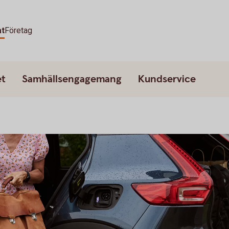
at
Företag
et
Samhällsengagemang
Kundservice