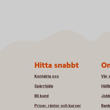
Sidfot
Hitta snabbt
Om
Kontakta oss
Vår 
Spärrhjälp
Håll
Bli kund
Jobb
Priser, räntor och kurser
Bank