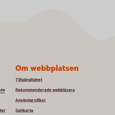
Om webbplatsen
Tillgänglighet
nde
Rekommenderade webbläsare
Användarvillkor
ter
Sajtkarta