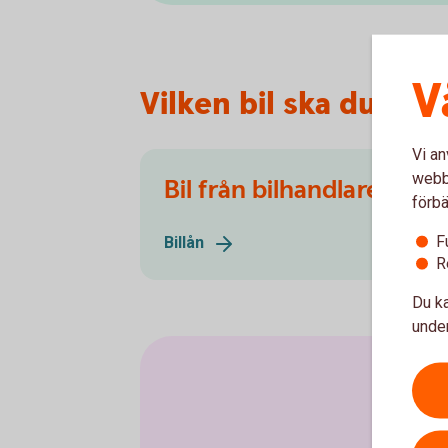
V
Vilken bil ska du köp
Vi an
webbp
Bil från bilhandlare
förbä
F
Billån
R
Du ka
under