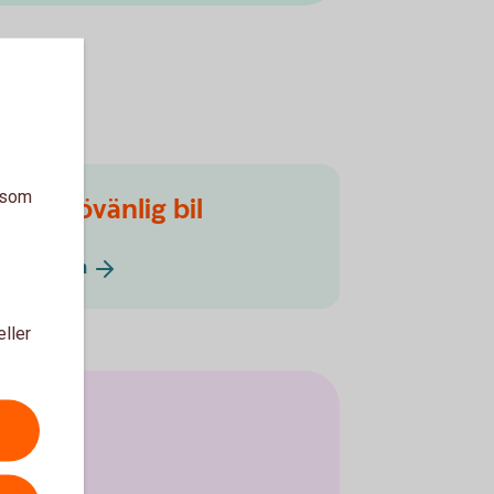
a som
En miljövänlig bil
Grönt
billån
eller