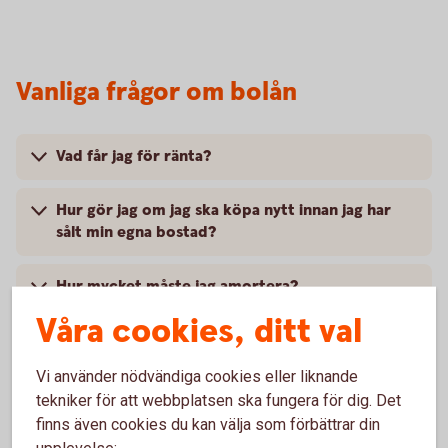
Vanliga frågor om bolån
Vad får jag för ränta?
Hur gör jag om jag ska köpa nytt innan jag har
sålt min egna bostad?
Hur mycket måste jag amortera?
Våra cookies, ditt val
Vad krävs för att få ett bolån?
Vi använder nödvändiga cookies eller liknande
tekniker för att webbplatsen ska fungera för dig. Det
finns även cookies du kan välja som förbättrar din
upplevelse: