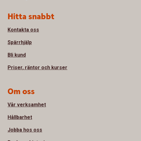
Sidfot
Hitta snabbt
Kontakta oss
Spärrhjälp
Bli kund
Priser, räntor och kurser
Om oss
Vår verksamhet
Hållbarhet
Jobba hos oss