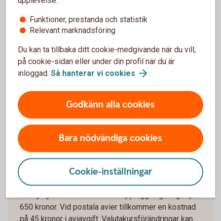
Räkneexempel bolån
Funktioner, prestanda och statistik
Relevant marknadsföring
Ett lånebelopp på 1 000 000 kronor, till 3,89 %
ränta (3 mån bunden, listränta senast ändrad
Du kan ta tillbaka ditt cookie-medgivande när du vill,
2026-05-29), med rak amortering
på cookie-sidan eller under din profil när du är
återbetalningstid 50 år, effektiv ränta: 3,96 % (ej
inloggad.
Så hanterar vi
cookies
.
Nyckelkund 3,96 %).
Första månadsbetalningen inklusive amortering
är 4 908 kronor, sista månadsbetalningen
Godkänn alla cookies
inklusive amortering är 1 672 kronor, totalt
belopp att betala om räntan är oförändrad under
lånets löptid är 1 974 121 kronor. Antalet
Bara nödvändiga cookies
avbetalningar är 600 stycken.
Exemplet bygger på månatliga aviseringar, utan
Cookie-inställningar
uppläggningsavgift eller aviseringskostnad,
förutsatt att du är Nyckelkund och aviseras digitalt.
För ej Nyckelkund tillkommer uppläggningsavgift på
650 kronor. Vid postala avier tillkommer en kostnad
på 45 kronor i aviavgift. Valutakursförändringar kan