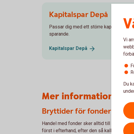
Kapitalspar Depå
V
Passar dig med ett större kapital och som 
sparande.
Vi an
webbp
Kapitalspar
Depå
förbä
F
R
Du ka
under
Mer information
Bryttider för fonder i förs
Handel med fonder sker alltid till okänd kurs
först i efterhand, efter den så kallade brytti