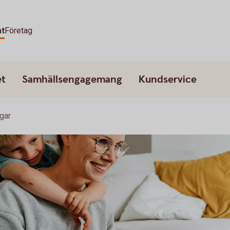
at
Företag
et
Samhällsengagemang
Kundservice
ngar