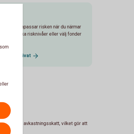
onen
ljer som anpassar risken när du närmar
lan tre olika risknivåer eller välj fonder
a som
onsspar
Privat
eller
man en årlig avkastningsskatt, vilket gör att
vid uttag.