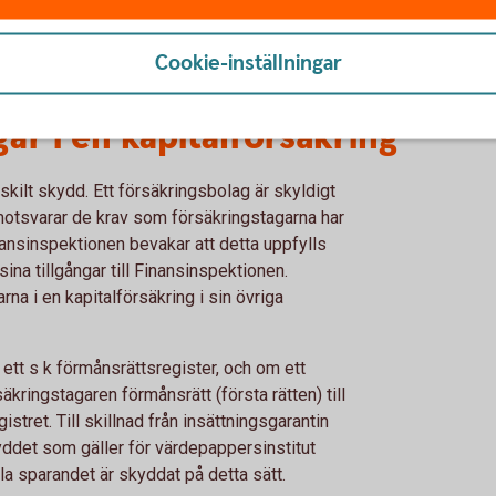
Avkastningsskatt
Cookie-inställningar
ar i en kapitalförsäkring
rskilt skydd. Ett försäkringsbolag är skyldigt
ut motsvarar de krav som försäkringstagarna har
ansinspektionen bevakar att detta uppfylls
na tillgångar till Finansinspektionen.
rna i en kapitalförsäkring i sin övriga
, ett s k förmånsrättsregister, och om ett
äkringstagaren förmånsrätt (första rätten) till
istret. Till skillnad från insättningsgarantin
ddet som gäller för värdepappersinstitut
a sparandet är skyddat på detta sätt.