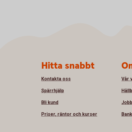
Sidfot
Hitta snabbt
Om
Kontakta oss
Vår 
Spärrhjälp
Håll
Bli kund
Jobb
Priser, räntor och kurser
Bank