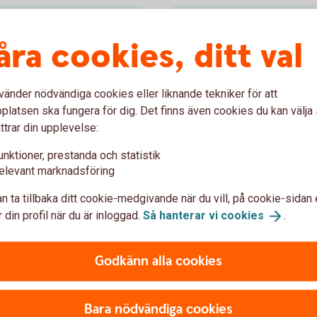
Spara till pensi
åra cookies, ditt val
vill vara aktiv i ditt
Spara bekvämt i fondportfö
dig pensionsåldern. Välj mel
vänder nödvändiga cookies eller liknande tekniker för att
själv.
latsen ska fungera för dig. Det finns även cookies du kan välj
ttrar din upplevelse:
Kapitalförsäkring Pensi
unktioner, prestanda och statistik
elevant marknadsföring
n ta tillbaka ditt cookie-medgivande när du vill, på cookie-sidan 
 din profil när du är inloggad.
Så hanterar vi
cookies
.
äkringar
Avkastningsskatt
Godkänn alla cookies
 (okänt pris). Kursen sätts
I en kapitalförsäkring betalar 
Bara nödvändiga cookies
den.
pengarna är skattade och klara 