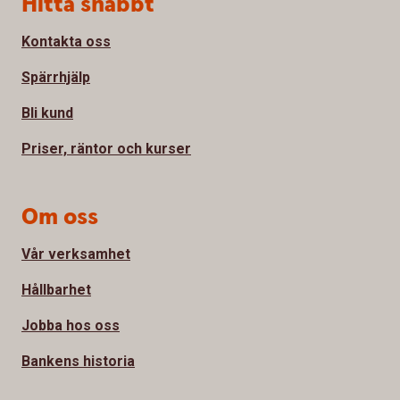
Sidfot
Hitta snabbt
Kontakta oss
Spärrhjälp
Bli kund
Priser, räntor och kurser
Om oss
Vår verksamhet
Hållbarhet
Jobba hos oss
Bankens historia