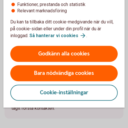
Funktioner, prestanda och statistik
Var
Relevant marknadsföring
Du kan ta tillbaka ditt cookie-medgivande när du vill,
försiktig
på cookie-sidan eller under din profil när du är
inloggad.
Så hanterar vi
cookies
.
Godkänn alla cookies
Följ
inte
alla
uppmaningar.
Bara nödvändiga cookies
Om någon ber dig identifiera dig med till exempel
Mobilt BankID, klicka på länkar, ladda ner program,
Cookie-inställningar
lämna ifrån dig personliga uppgifter eller skicka
pengar. Avsluta konversationen om du inte själv först
tagit första kontakten.