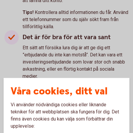
att lämna ditt konto.
Tips!
Kontrollera alltid informationen du får. Använd
ett telefonnummer som du själv sökt fram från
tillförlitlig källa.
Det är för bra för att vara sant
Ett sätt att försöka lura dig är att ge dig ett
”erbjudande du inte kan motstå”. Det kan vara ett
investeringserbjudande som lovar stor och snabb
avkastning, eller en flörtig kontakt på sociala
medier.
Våra cookies, ditt val
Tips!
Kolla alltid källan om något känns för bra för
att vara sant. Fråga någon du litar på vad de tycker
och tror om erbjudandet.
Vi använder nödvändiga cookies eller liknande
tekniker för att webbplatsen ska fungera för dig. Det
finns även cookies du kan välja som förbättrar din
upplevelse: