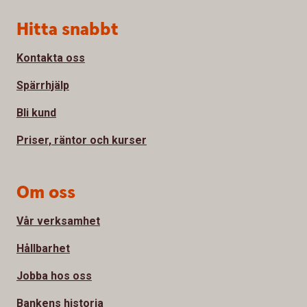
Sidfot
Hitta snabbt
Kontakta oss
Spärrhjälp
Bli kund
Priser, räntor och kurser
Om oss
Vår verksamhet
Hållbarhet
Jobba hos oss
Bankens historia