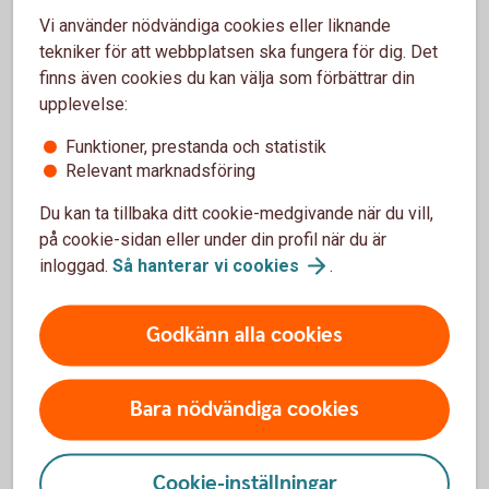
koncernkonto?
Vi använder nödvändiga cookies eller liknande
tekniker för att webbplatsen ska fungera för dig. Det
Välkommen att kontakta er kundansvarige eller ett
finns även cookies du kan välja som förbättrar din
bankkontor.
upplevelse:
Funktioner, prestanda och statistik
Har du frågor? Kontakta
oss.
Relevant marknadsföring
Du kan ta tillbaka ditt cookie-medgivande när du vill,
på cookie-sidan eller under din profil när du är
inloggad.
Så hanterar vi
cookies
.
Företagskonton
Godkänn alla cookies
Företagskonto
Bara nödvändiga cookies
Bankgironummer
Cookie-inställningar
Koncernkonto