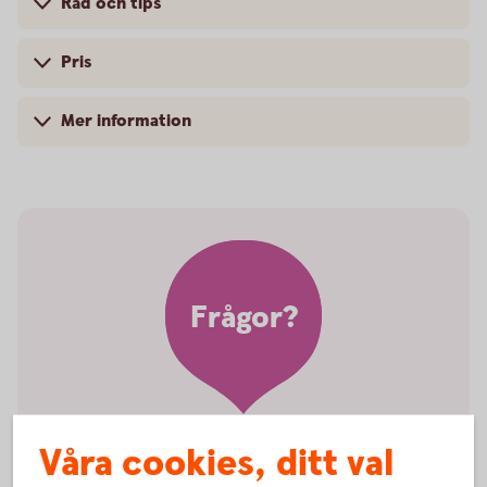
Råd och tips
Pris
Mer information
Frågor?
Våra cookies, ditt val
Vill ni veta mer om