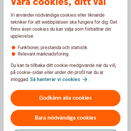
Våra cookies, ditt val
Välkommen att kontakta er kundansvarige eller ett
bankkontor.
Vi använder nödvändiga cookies eller liknande
tekniker för att webbplatsen ska fungera för dig. Det
Frågor? Välkommen till ett
kontor
finns även cookies du kan välja som förbättrar din
upplevelse:
Funktioner, prestanda och statistik
Relevant marknadsföring
Du kan ta tillbaka ditt cookie-medgivande när du vill,
på cookie-sidan eller under din profil när du är
inloggad.
Så hanterar vi
cookies
.
Företagskonton
Godkänn alla cookies
Företagskonto
Bara nödvändiga cookies
Bankgironummer