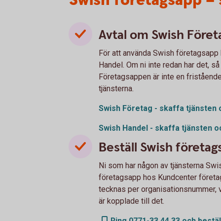
Swish företagsapp – 
Avtal om Swish Föret
För att använda Swish företagsapp 
Handel. Om ni inte redan har det, så
Företagsappen är inte en fristående
tjänsterna.
Swish Företag - skaffa tjänsten 
Swish Handel - skaffa tjänsten o
Beställ Swish företa
Ni som har någon av tjänsterna Swi
företagsapp hos Kundcenter företag
tecknas per organisationsnummer, vil
är kopplade till det.
Ring 0771-33 44 33 och bestä