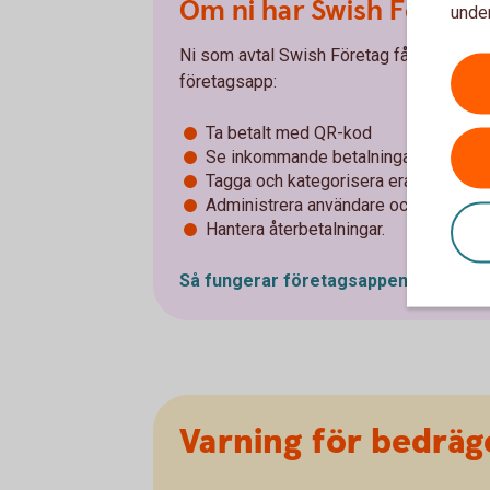
Om ni har Swish Företag
under
Ni som avtal Swish Företag får flera fö
företagsapp:
Ta betalt med QR-kod
Se inkommande betalningar i realtid
Tagga och kategorisera era betalning
Administrera användare och fördela 
Hantera återbetalningar.
Så fungerar företagsappen (Swish
Fö
Varning för bedräg