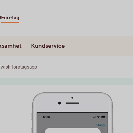
t
Företag
rksamhet
Kundservice
wish företagsapp