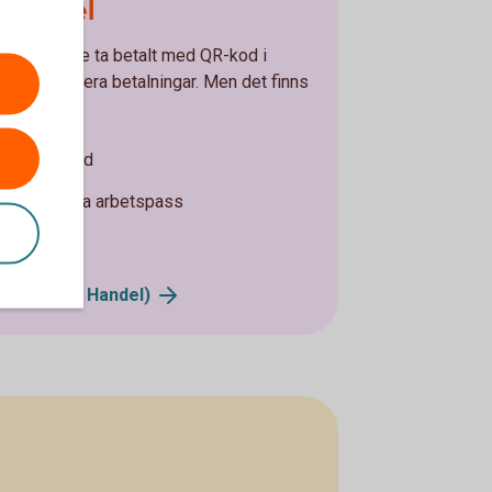
 Handel
del kan inte ta betalt med QR-kod i
tegorisera era betalningar. Men det finns
ar i realtid
 och fördela arbetspass
pen (Swish
Handel)