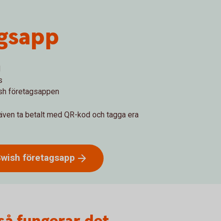
agsapp
d
s
ish företagsappen
 även ta betalt med QR-kod och tagga era
 Swish
företagsapp