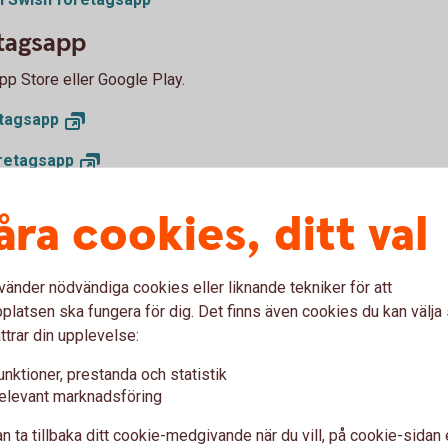
tagsapp
pp Store eller Google Play.
tagsapp
retagsapp
ler
åra cookies, ditt val
lir någon hos er tilldelad behörigheten “Swish
å tillgång till appen.
vänder nödvändiga cookies eller liknande tekniker för att
latsen ska fungera för dig. Det finns även cookies du kan välj
ttrar din upplevelse:
d Swish företagsapp
unktioner, prestanda och statistik
elevant marknadsföring
n ta tillbaka ditt cookie-medgivande när du vill, på cookie-sidan 