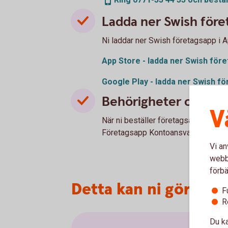
Ladda ner Swish före
Ni laddar ner Swish företagsapp i A
App Store - ladda ner Swish
före
Google Play - ladda ner Swish
fö
Behörigheter och rol
V
När ni beställer företagsappen så b
Företagsapp Kontoansvarig” för att f
Vi an
webbp
förbä
Detta kan ni göra me
F
R
Du ka