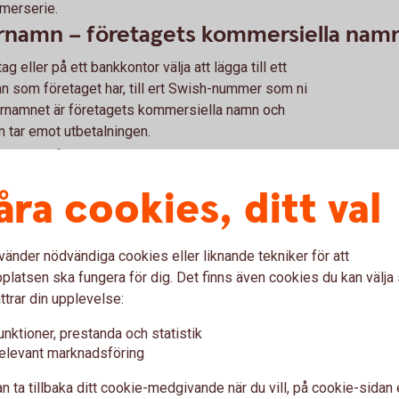
mmerserie.
arnamn – företagets kommersiella nam
g eller på ett bankkontor välja att lägga till ett
n som företaget har, till ert Swish-nummer som ni
arnamnet är företagets kommersiella namn och
 tar emot utbetalningen.
gerar de
åra cookies, ditt val
 och det mobilnummer som personen har kopplat
 Swish API till privatkunden.
vänder nödvändiga cookies eller liknande tekniker för att
latsen ska fungera för dig. Det finns även cookies du kan välj
a kontroller.
ttrar din upplevelse:
o till mottagarens konto.
unktioner, prestanda och statistik
elevant marknadsföring
rivatkundens Swish App.
n ta tillbaka ditt cookie-medgivande när du vill, på cookie-sidan 