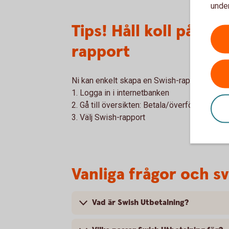
under
Tips! Håll koll på ut
rapport
Ni kan enkelt skapa en Swish-rapport för utb
1. Logga in i internetbanken
2. Gå till översikten: Betala/överföra – Swis
3. Välj Swish-rapport
Vanliga frågor och sv
Vad är Swish Utbetalning?