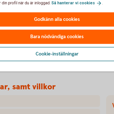
 din profil när du är inloggad.
Så hanterar vi
cookies
.
betalningarna med en Swish-
Godkänn alla cookies
Bara nödvändiga cookies
etalningarna i internetbanken. Följ stegen:
h – Swish funktioner.
Cookie-inställningar
ar, samt villkor