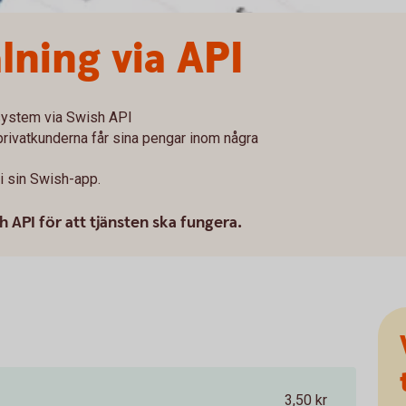
lning via API
 system via Swish API
t privatkunderna får sina pengar inom några
i sin Swish-app.
h API för att tjänsten ska fungera.
3,50 kr