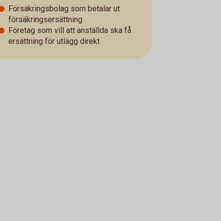
Försäkringsbolag som betalar ut
försäkringsersättning
Företag som vill att anställda ska få
ersättning för utlägg direkt