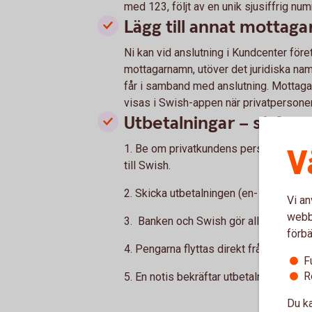
med 123, följt av en unik sjusiffrig nu
Lägg till annat mottag
Ni kan vid anslutning i Kundcenter företa
mottagarnamn, utöver det juridiska nam
får i samband med anslutning. Mottag
visas i Swish-appen när privatpersonen
Utbetalningar – så fun
V
1. Be om privatkundens personnummer
till Swish.
2. Skicka utbetalningen (en- och en) via
Vi an
webbp
3. Banken och Swish gör alla nödvändig
förbä
4. Pengarna flyttas direkt från ert kont
F
R
5. En notis bekräftar utbetalningen i p
Du ka