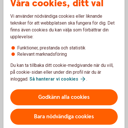
Våra cookies, ditt val
Vanliga frågor och svar om
Vi använder nödvändiga cookies eller liknande
Företagsobligationer
tekniker för att webbplatsen ska fungera för dig. Det
finns även cookies du kan välja som förbättrar din
upplevelse:
Vem kan köpa företagsobligationer?
Funktioner, prestanda och statistik
Relevant marknadsföring
Vilken är lägsta placeringsvolymen?
Du kan ta tillbaka ditt cookie-medgivande när du vill,
på cookie-sidan eller under din profil när du är
Vilka faciliteter behövs för att kunna handla?
inloggad.
Så hanterar vi
cookies
.
Godkänn alla cookies
Ränteplaceringar
Bara nödvändiga cookies
Bostadsobligationer