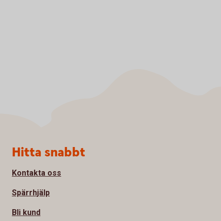
Sidfot
Hitta snabbt
Kontakta oss
Spärrhjälp
Bli kund