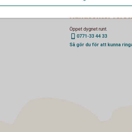
Kundcenter föret
Öppet dygnet runt.
0771-33 44 33
Så gör du för att kunna
ring