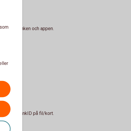
a som
 internetbanken och appen.
eller
BankID, BankID på fil/kort.