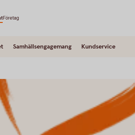
at
Företag
et
Samhällsengagemang
Kundservice