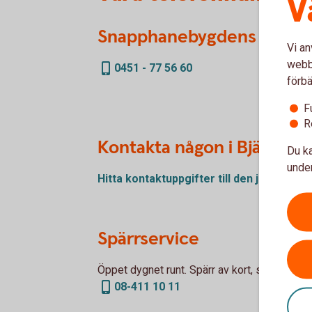
V
Snapphanebygdens Sparban
Vi an
webbp
0451 - 77 56 60
förbä
F
R
Kontakta någon i Bjärnum
Du ka
under
Hitta kontaktuppgifter till den jag
söker
Spärrservice
Öppet dygnet runt. Spärr av kort, säkerhetsd
08-411 10 11