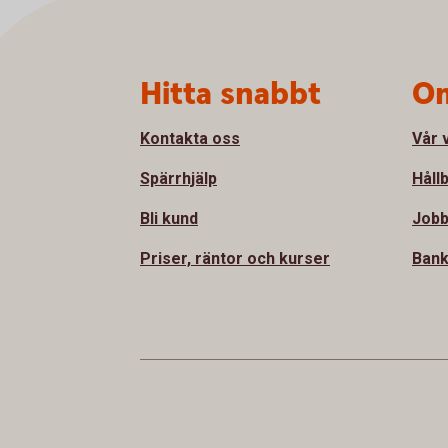
Sidfot
Hitta snabbt
Om
Kontakta oss
Vår 
Spärrhjälp
Håll
Bli kund
Jobb
Priser, räntor och kurser
Bank