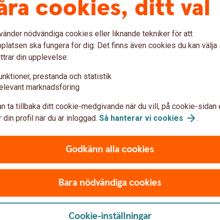
åra cookies, ditt val
k (växel)
Digital support
vänder nödvändiga cookies eller liknande tekniker för att
latsen ska fungera för dig. Det finns även cookies du kan välj
Öppen dygnet runt. Support av
ttrar din upplevelse:
0771-97 75 12
unktioner, prestanda och statistik
elevant marknadsföring
n ta tillbaka ditt cookie-medgivande när du vill, på cookie-sidan 
 din profil när du är inloggad.
Så hanterar vi
cookies
.
Godkänn alla cookies
BankID support
Bara nödvändiga cookies
osa, BankID.
Öppet 7-23. Support av Mobilt 
010-494 91 88
Cookie-inställningar